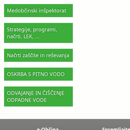
Medobčinski inšpektorat
Strategije, programi,
načrti, LEK, ...
Načrti zaščite in reševanja
OSKRBA S PITNO VODO
ODVAJANJE IN ČIŠČENJE
ODPADNE VODE
e-Občina
Spremljajte