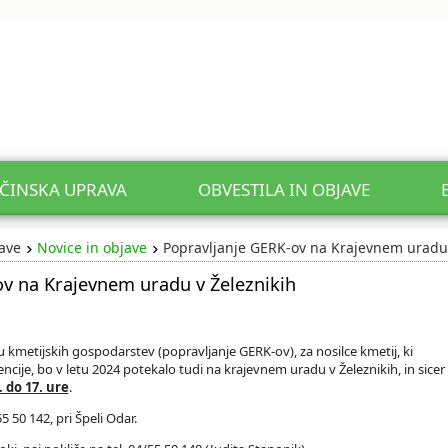
ČINSKA UPRAVA
OBVESTILA IN OBJAVE
jave
Novice in objave
Popravljanje GERK-ov na Krajevnem uradu 
ov na Krajevnem uradu v Železnikih
 kmetijskih gospodarstev (popravljanje GERK-ov), za nosilce kmetij, ki
ncije, bo v letu 2024 potekalo tudi na krajevnem uradu v Železnikih, in sicer
. do 17. ure
.
5 50 142, pri Špeli Odar.