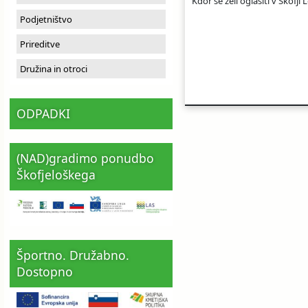
Kdor se želi oglasiti v Škofji 
Ceniki
Proračun občine
Uradni dokumenti in povezave
Podjetništvo
Prireditve
Fotogalerija
Koledar odvoza odpadkov
Družina in otroci
Varstvo osebnih podatkov
Varuhov kotiček
ODPADKI
Katalog informacij javnega značaja
(NAD)gradimo ponudbo
Škofjeloškega
Športno. Družabno.
Dostopno