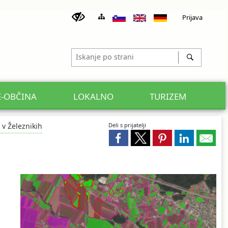
Prijava
E-OBČINA
LOKALNO
TURIZEM
v Železnikih
Deli s prijatelji