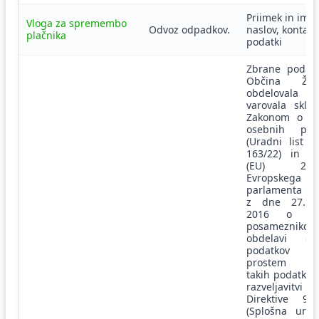
Priimek in ime 
Vloga za spremembo
Odvoz odpadkov.
naslov, kontakt
plačnika
podatki
Zbrane podat
Občina Žele
obdeloval
varovala skla
Zakonom o va
osebnih pod
(Uradni list R
163/22) in U
(EU) 2016
Evropskega
parlamenta in 
z dne 27. a
2016 o var
posamezniko
obdelavi os
podatkov 
prostem pre
takih podatkov
razveljavitvi
Direktive 95/
(Splošna ure