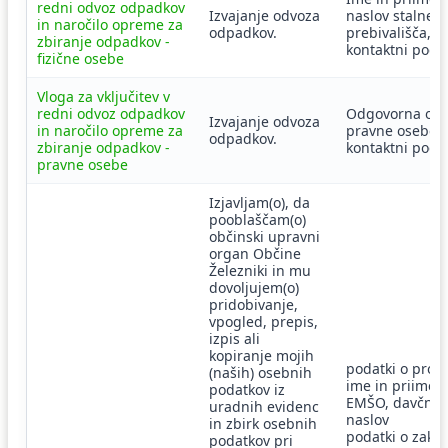
redni odvoz odpadkov
Izvajanje odvoza
naslov stalneg
in naročilo opreme za
odpadkov.
prebivališča,
zbiranje odpadkov -
kontaktni podat
fizične osebe
Vloga za vključitev v
redni odvoz odpadkov
Odgovorna os
Izvajanje odvoza
in naročilo opreme za
pravne osebe,
odpadkov.
zbiranje odpadkov -
kontaktni poda
pravne osebe
Izjavljam(o), da
pooblaščam(o)
občinski upravni
organ Občine
Železniki in mu
dovoljujem(o)
pridobivanje,
vpogled, prepis,
izpis ali
kopiranje mojih
podatki o prosi
(naših) osebnih
ime in priimek,
podatkov iz
EMŠO, davčna š
uradnih evidenc
naslov
in zbirk osebnih
podatki o zako
podatkov pri