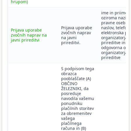
hrupom)
ime in priimek
oziroma naziv
pravne osebe,
Prijava uporabe
naslov, telefon,
Prijava uporabe
zvočnih naprav
elektronska po
zvočnih naprav na
na javni
organizatorja
javni prireditvi
prireditvi.
prireditve in
odgovorna ose
organizatorja
prireditve
S podpisom tega
obrazca
pooblaščate (A)
OBČINO
ŽELEZNIKI, da
posreduje
navodila vašemu
ponudniku
plačilnih storitev
za obremenitev
vašega
plačilnega
računa in (B)