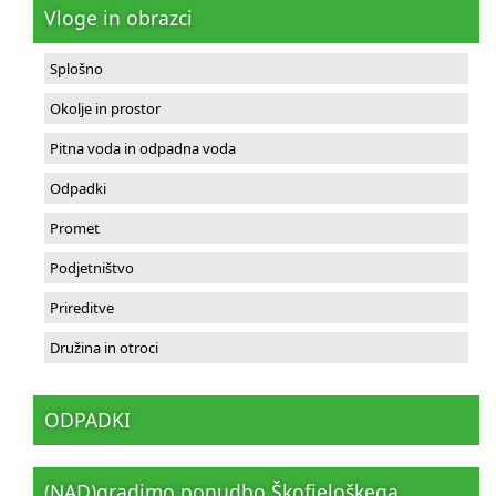
Vloge in obrazci
Splošno
Okolje in prostor
Pitna voda in odpadna voda
Odpadki
Promet
Podjetništvo
Prireditve
Družina in otroci
ODPADKI
(NAD)gradimo ponudbo Škofjeloškega