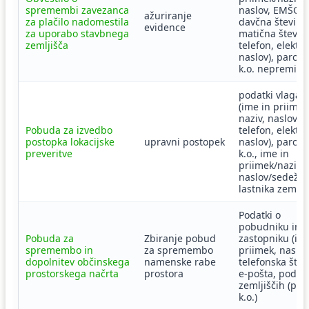
spremembi zavezanca
naslov, EMŠO,
ažuriranje
za plačilo nadomestila
davčna številka
evidence
za uporabo stavbnega
matična številk
zemljišča
telefon, elektr
naslov), parc. št
k.o. nepremičn
podatki vlagate
(ime in priimek
naziv, naslov,
Pobuda za izvedbo
telefon, elektr
postopka lokacijske
upravni postopek
naslov), parc. št
preveritve
k.o., ime in
priimek/naziv t
naslov/sedež
lastnika zemlji
Podatki o
pobudniku in/a
Pobuda za
Zbiranje pobud
zastopniku (im
spremembo in
za spremembo
priimek, naslov
dopolnitev občinskega
namenske rabe
telefonska števi
prostorskega načrta
prostora
e-pošta, podatk
zemljiščih (parc
k.o.)