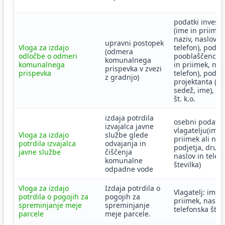
podatki investi
(ime in priimek
naziv, naslov,
upravni postopek
Vloga za izdajo
telefon), podat
(odmera
odločbe o odmeri
pooblaščenca (
komunalnega
komunalnega
in priimek, nas
prispevka v zvezi
prispevka
telefon), podat
z gradnjo)
projektanta (na
sedež, ime), pa
št. k.o.
izdaja potrdila
osebni podatki
izvajalca javne
vlagatelju(ime 
Vloga za izdajo
službe glede
priimek ali naz
potrdila izvajalca
odvajanja in
podjetja, družbe
javne službe
čiščenja
naslov in telef
komunalne
številka)
odpadne vode
Vloga za izdajo
Izdaja potrdila o
Vlagatelj: ime i
potrdila o pogojih za
pogojih za
priimek, naslov
spreminjanje meje
spreminjanje
telefonska štev
parcele
meje parcele.