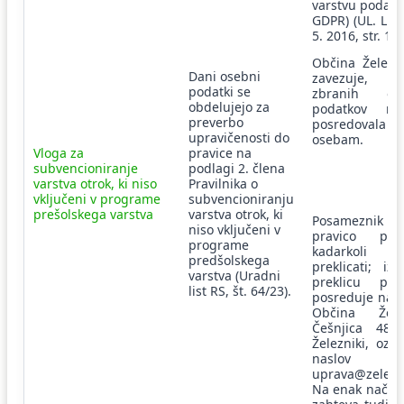
varstvu podatk
GDPR) (UL. L. 1
5. 2016, str. 1–8
Občina Železni
Dani osebni
zavezuje
podatki se
zbranih ose
obdelujejo za
podatkov n
preverbo
posredovala tr
upravičenosti do
osebam.
Vloga za
pravice na
subvencioniranje
podlagi 2. člena
varstva otrok, ki niso
Pravilnika o
vključeni v programe
subvencioniranju
prešolskega varstva
varstva otrok, ki
Posameznik
niso vključeni v
pravico privo
programe
kadarkoli p
predšolskega
preklicati; iz
varstva (Uradni
preklicu privo
list RS, št. 64/23).
posreduje na n
Občina Želez
Češnjica 48,
Železniki, oz.
naslov
uprava@zelezni
Na enak način 