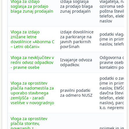
Vloga za izdajo
izdaja soglasja
vlagatelja, nas
soglasja za prodajo
za prodajo blaga
oziroma sedež,
blaga zunaj prodajaln
zunaj prodajaln
poštna številka,
telefon, elektr
naslov
Vloga za izdajo
izdaje dovolilnice
podatki vlagate
znižane letne
za parkiranje na
(ime in priimek
dovolilnice »Abonma C
javnih parkirnih
naslov, telefon)
– Letni občani«
površinah
Vloga za nevključitev v
Odgovorna os
Izvajanje odvoza
redni odvoz odpadkov
pravne osebe,
odpadkov.
- pravne osebe
kontaktni poda
podatki o zave
Vloga za oprostitev
(ime in priimek
plačila nadomestila za
naslov, EMŠO,
pravilni podatki
uporabo stavbnega
davčna številka
za odmero NUSZ
zemljišča - zaradi
telefon, elektr
vselitve v novogradnjo
naslov), parc. št
k.o. nepremičn
Vloga za oprostitev
plačila storitev,
povezanih z
priimek in ime,