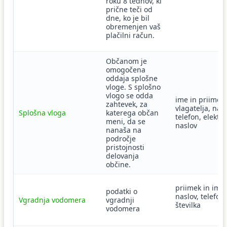
roku 8 tednov, ki
prične teči od
dne, ko je bil
obremenjen vaš
plačilni račun.
Občanom je
omogočena
oddaja splošne
vloge. S splošno
vlogo se odda
ime in priimek
zahtevek, za
vlagatelja, nasl
Splošna vloga
katerega občan
telefon, elektr
meni, da se
naslov
nanaša na
področje
pristojnosti
delovanja
občine.
priimek in ime,
podatki o
naslov, telefon
Vgradnja vodomera
vgradnji
številka
vodomera