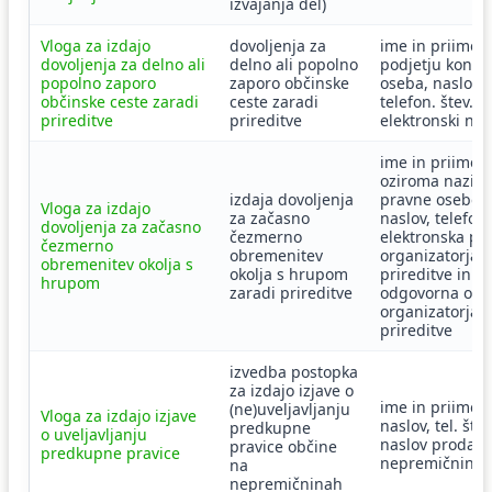
izvajanja del)
Vloga za izdajo
dovoljenja za
ime in priimek,
dovoljenja za delno ali
delno ali popolno
podjetju konta
popolno zaporo
zaporo občinske
oseba, naslov,
občinske ceste zaradi
ceste zaradi
telefon. štev.,
prireditve
prireditve
elektronski nas
ime in priimek
oziroma naziv
izdaja dovoljenja
pravne osebe,
Vloga za izdajo
za začasno
naslov, telefon,
dovoljenja za začasno
čezmerno
elektronska po
čezmerno
obremenitev
organizatorja
obremenitev okolja s
okolja s hrupom
prireditve in
hrupom
zaradi prireditve
odgovorna ose
organizatorja
prireditve
izvedba postopka
za izdajo izjave o
ime in priimek,
(ne)uveljavljanju
Vloga za izdajo izjave
naslov, tel. št. 
predkupne
o uveljavljanju
naslov prodaja
pravice občine
predkupne pravice
nepremičnine
na
nepremičninah