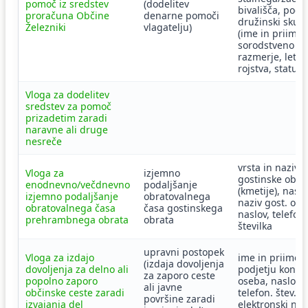
pomoč iz sredstev
(dodelitev
bivališča, poda
proračuna Občine
denarne pomoči
družinski skup
Železniki
vlagatelju)
(ime in priimek
sorodstveno
razmerje, leto
rojstva, status)
Vloga za dodelitev
sredstev za pomoč
prizadetim zaradi
naravne ali druge
nesreče
vrsta in naziv
Vloga za
izjemno
gostinske obra
enodnevno/večdnevno
podaljšanje
(kmetije), naslo
izjemno podaljšanje
obratovalnega
naziv gost. obr
obratovalnega časa
časa gostinskega
naslov, telefon
prehrambnega obrata
obrata
številka
upravni postopek
Vloga za izdajo
ime in priimek,
(izdaja dovoljenja
dovoljenja za delno ali
podjetju konta
za zaporo ceste
popolno zaporo
oseba, naslov,
ali javne
občinske ceste zaradi
telefon. štev.,
površine zaradi
izvajanja del
elektronski nas