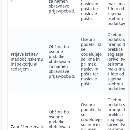
za namen
naslov in
maksimaln
obravnave
pošta ter
1 leto od
prijav/pobud.
naslov e-
zajema
pošte.
osebnih
podatkov.
Osebni
Osebni
podatki se
podatki, ki
hranijo do
Občina bo
se
preklica
osebne
Prijave kršitev
obdelujejo
soglasja
podatke
medobčinskemu
so: ime in
(privolitve)
obdelovala
inšpektorju ali
priimek,
oziroma
za namen
redarjem
naslov in
maksimaln
obravnave
pošta ter
1 leto od
prijav/pobud.
naslov e-
zajema
pošte.
osebnih
podatkov.
Osebni
Osebni
podatki se
podatki, ki
hranijo do
Občina bo
se
preklica
osebne
obdelujejo
soglasja
podatke
so: ime in
(privolitve)
Zapuščene živali
obdelovala
priimek,
oziroma