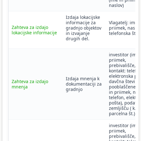
naslov)
Izdaja lokacijske
informacije za
Vlagatelj: ime i
Zahteva za izdajo
gradnjo objektov
priimek, naslov
lokacijske informacije
in izvajanje
telefonska števi
drugih del.
investitor (ime 
priimek,
prebivališče,
kontakt: telefon
elektronska poš
Izdaja mnenja k
Zahteva za izdajo
davčna številka
dokumentaciji za
mnenja
pooblaščenec 
gradnjo
in priimek, nas
telefon, elektr
pošta), podatki
zemljišču ( k.o.,
parcelna št.)
investitor (ime 
priimek,
prebivališče,