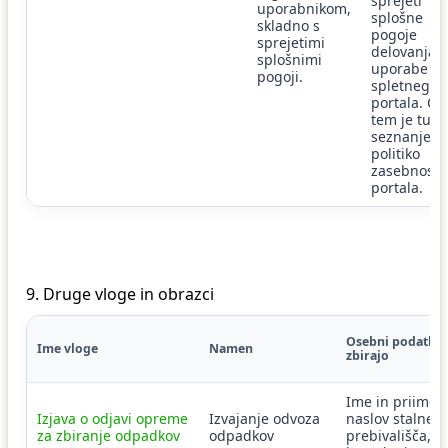
sprejeti
uporabnikom,
splošne
skladno s
pogoje
sprejetimi
delovanja i
splošnimi
uporabe
pogoji.
spletnega
portala. Ob
tem je tudi
seznanjen 
politiko
zasebnosti
portala.
9. Druge vloge in obrazci
Osebni podatki, 
Ime vloge
Namen
zbirajo
Ime in priimek 
Izjava o odjavi opreme
Izvajanje odvoza
naslov stalneg
za zbiranje odpadkov
odpadkov
prebivališča,