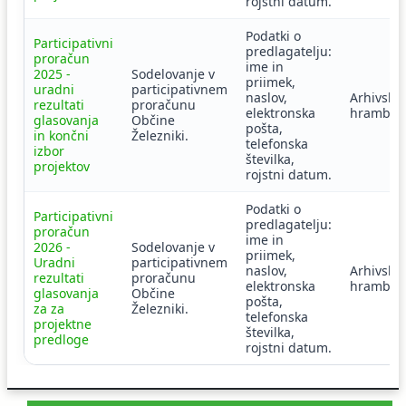
rojstni datum.
Podatki o
Participativni
predlagatelju:
proračun
ime in
2025 -
Sodelovanje v
priimek,
uradni
participativnem
naslov,
Arhivska
rezultati
proračunu
elektronska
hramba.
glasovanja
Občine
pošta,
in končni
Železniki.
telefonska
izbor
številka,
projektov
rojstni datum.
Podatki o
Participativni
predlagatelju:
proračun
ime in
2026 -
Sodelovanje v
priimek,
Uradni
participativnem
naslov,
Arhivska
rezultati
proračunu
elektronska
hramba.
glasovanja
Občine
pošta,
za za
Železniki.
telefonska
projektne
številka,
predloge
rojstni datum.