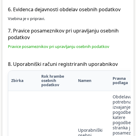
6. Evidenca dejavnosti obdelav osebnih podatkov
Vsebina je v pripravi.
7. Pravice posameznikov pri upravljanju osebnih
podatkov
Pravice posameznikov pri upravljanju osebnih podatkov
8. Uporabniški računi registriranih uporabnikov
Rok hrambe
Pravna
Zbirka
osebnih
Namen
podlaga
podatkov
Obdelava j
potrebna z
izvajanje
pogodbe,
katere
pogodbena
stranka je
Uporabniški
posameznik
osebni