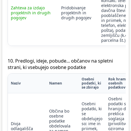
kontakt: telefon
elektronska poš
Zahteva za izdajo
Pridobivanje
davčna številka
projektnih in drugih
projektnih in
pooblaščenec 
pogojev
drugih pogojev
in priimek, nas
telefon, elektr
pošta), podatki
zemljišču (k.o.,
parcelna št.)
10. Predlogi, ideje, pobude... občanov na spletni
strani, ki vsebujejo osebne podatke
Osebni
Rok hrambe
Naziv
Namen
podatki, ki
osebnih
se zbirajo
podatkov
Osebni
Osebni
podatki se
podatki, ki
hranijo do
Občina bo
se
preklica
osebne
obdelujejo
soglasja
podatke
Divja
so: ime in
(privolitve)
obdelovala
odlagališča
priimek,
oziroma
za namen