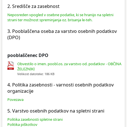
2. Središče za zasebnost
Ceniki
Proračun občine
Uradni dokumenti in povezave
Neposreden vpogled v osebne podatke, ki se hranijo na spletni
strani ter možnost spreminjanja oz. brisanja le-teh.
Fotogalerija
Koledar odvoza odpadkov
3. Pooblaščena oseba za varstvo osebnih podatkov
Varstvo osebnih podatkov
Varuhov kotiček
(DPO)
Katalog informacij javnega značaja
pooblaščenec DPO
Obvestilo o imen. poobl.os. za varstvo od. podatkov - OBČINA
ŽELEZNIKI
Velikost datoteke: 186 KB
4. Politika zasebnosti - varnosti osebnih podatkov
organizacije
Povezava
5. Varstvo osebnih podatkov na spletni strani
Politika zasebnosti spletne strani
Politika piškotkov