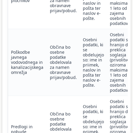
pločnikov
za namen
naslov in
maksimaln
obravnave
pošta ter
1 leto od
prijav/pobud.
naslov e-
zajema
pošte.
osebnih
podatkov.
Osebni
Osebni
podatki se
podatki, ki
hranijo do
Občina bo
se
preklica
Poškodbe
osebne
obdelujejo
soglasja
javnega
podatke
so: ime in
(privolitve)
vodovodnega in
obdelovala
priimek,
oziroma
kanalizacijskega
za namen
naslov in
maksimaln
omrežja
obravnave
pošta ter
1 leto od
prijav/pobud.
naslov e-
zajema
pošte.
osebnih
podatkov.
Osebni
Osebni
podatki se
podatki, ki
hranijo do
Občina bo
se
preklica
osebne
obdelujejo
soglasja
podatke
Predlogi in
so: ime in
(privolitve)
obdelovala
pobude
priimek,
oziroma