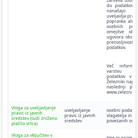
zahteva tudi d
do podatkov, 
nanašajo n
uveljavlja prav
popravka ali i
osebnih poda
omejitve obde
ugovora obdela
prenosljivosti
podatkov.
Več informa
varstvu ose
podatkov v O
Železniki najd
naslednji pove
www.zelezniki.s
Vloga za uveljavljanje
uveljavljanje
osebni podatki
pravic iz javnih
pravic iz javnih
vlagatelja in
sredstev (tudi znižano
sredstev
povezanih ose
plačilo vrtca)
Vloga za vključitev v
Ime in priimek 