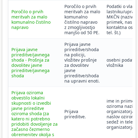
Poročilo o prvih
Podatki o vlaga
Poročilo o prvih
meritvah za malo
lastniku/upravl
meritvah za malo
komunalno
MKČN (naziv/i
komunalno čistilno
čistilno napravo
priimek, naslov
napravo
z zmogljivostjo
kontaktna oseb
manjšo od 50 PE.
tel. št.)
Prijava javne
Prijava javne
prireditve/shoda
prireditve/javnega
na policiji,
shoda - Prošnja za
vložitev prošnje
osebni podatki
dovolitev javne
za dovolitev
vložnika
prireditve/javnega
javne
shoda
prireditve/shoda
na upravni enoti.
Prijava oziroma
obvestilo lokalni
ime in priimek
skupnosti o izvedbi
oziroma naziv
javne prireditve
Prijava
organizatorja,
oziroma shoda (za
prireditve.
naslov oziroma
katero ni potrebno
sedež in telefo
pridobiti dovoljenje za
organizatorja
začasno čezmerno
obremenitev okolja s