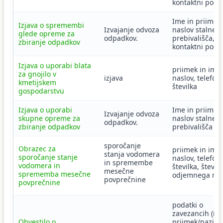
kontaktni poda
Ime in priimek 
Izjava o spremembi
Izvajanje odvoza
naslov stalneg
glede opreme za
odpadkov.
prebivališča,
zbiranje odpadkov
kontaktni poda
Izjava o uporabi blata
priimek in ime,
za gnojilo v
izjava
naslov, telefon
kmetijskem
številka
gospodarstvu
Izjava o uporabi
Ime in priimek 
Izvajanje odvoza
skupne opreme za
naslov stalneg
odpadkov.
zbiranje odpadkov
prebivališča
sporočanje
Obrazec za
priimek in ime,
stanja vodomera
sporočanje stanje
naslov, telefon
in spremembe
vodomera in
številka, številk
mesečne
sprememba mesečne
odjemnega me
povprečnine
povprečnine
podatki o
zavezancih (im
Obvestilo o
priimek/naziv,