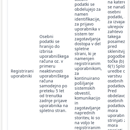
na katereg
podatki se
se nanašaj
obdelujejo za
osebni
namen
podatki, ali
identifikacije,
za izvajanj
za prijavo
ukrepov na
uporabnika v
zahtevo
sistem ter
Osebni
takega
zagotavljanja
podatki se
posamezni
dostopa v del
hranijo do
pred
spletne
izbrisa
sklenitvijo
strani, ki je
uporabniškega
pogodbe -
namenjen
računa oz. v
točka (b) čl
registriranim
primeru
6(1) Splošn
uporabnikom,
Registrirani
neaktivnosti
uredbe o
za
uporabniki
uporabniškega
varstvu
kontinuirano
računa
osebnih
pošiljanje
samodejno po
podatkov.
sistemskih
preteku 5 let
Pred
obvestil,
od trenutka
obdelavo
komunikacijo
zadnje prijave
osebnih
in
uporabnika na
podatkov s
zagotavljanje
spletno stran.
mora
naprednih
uporabnik
storitev, ki so
strinjati z i
na voljo le
mora
registriranim