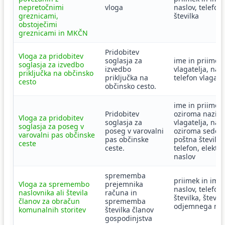
nepretočnimi
vloga
naslov, telefon
greznicami,
številka
obstoječimi
greznicami in MKČN
Pridobitev
Vloga za pridobitev
soglasja za
ime in priimek
soglasja za izvedbo
izvedbo
vlagatelja, nasl
priključka na občinsko
priključka na
telefon vlagate
cesto
občinsko cesto.
ime in priimek
Pridobitev
oziroma naziv
Vloga za pridobitev
soglasja za
vlagatelja, nas
soglasja za poseg v
poseg v varovalni
oziroma sedež,
varovalni pas občinske
pas občinske
poštna številka,
ceste
ceste.
telefon, elektr
naslov
sprememba
priimek in ime,
Vloga za spremembo
prejemnika
naslov, telefon
naslovnika ali števila
računa in
številka, številk
članov za obračun
sprememba
odjemnega me
komunalnih storitev
številka članov
gospodinjstva