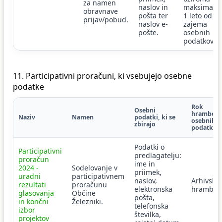
za namen
naslov in
maksimaln
obravnave
pošta ter
1 leto od
prijav/pobud.
naslov e-
zajema
pošte.
osebnih
podatkov.
11. Participativni proračuni, ki vsebujejo osebne
podatke
Rok
Osebni
hrambe
Naziv
Namen
podatki, ki se
osebnih
zbirajo
podatkov
Podatki o
Participativni
predlagatelju:
proračun
ime in
2024 -
Sodelovanje v
priimek,
uradni
participativnem
naslov,
Arhivska
rezultati
proračunu
elektronska
hramba.
glasovanja
Občine
pošta,
in končni
Železniki.
telefonska
izbor
številka,
projektov