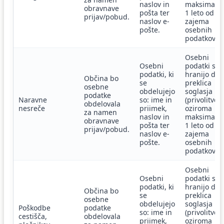
naslov in
maksimaln
obravnave
pošta ter
1 leto od
prijav/pobud.
naslov e-
zajema
pošte.
osebnih
podatkov.
Osebni
Osebni
podatki se
podatki, ki
hranijo do
Občina bo
se
preklica
osebne
obdelujejo
soglasja
podatke
Naravne
so: ime in
(privolitve)
obdelovala
nesreče
priimek,
oziroma
za namen
naslov in
maksimaln
obravnave
pošta ter
1 leto od
prijav/pobud.
naslov e-
zajema
pošte.
osebnih
podatkov.
Osebni
Osebni
podatki se
podatki, ki
hranijo do
Občina bo
se
preklica
osebne
obdelujejo
soglasja
Poškodbe
podatke
so: ime in
(privolitve)
cestišča,
obdelovala
priimek,
oziroma