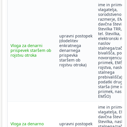
ime in priimek
vlagatelja,
sorodstveno
razmerje, EMŠ
davčna številka
številka TRR, b
tel. številka,
upravni postopek
elektronski nas
(dodelitev
naslov
Vloga za denarni
enkratnega
stalnega/zača
prispevek staršem ob
denarnega
bivališča, poda
rojstvu otroka
prispevka
novorojencu (i
staršem ob
priimek, EMŠO,
rojstvu otroka)
rojstva, naslov
stalnega
prebivališča),
podatki druge
starša (ime in
priimek, naslov
EMŠO)
ime in priimek
vlagatelja, EM
davčna številka,
številka, naslov
Vloga za denarno
upravni postopek
stalnega/zača