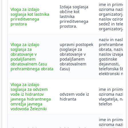
ime in priimek
Izdaja soglasja
Vloga za izdajo
oziroma naziv
občine kot
soglasja kot lastnika
organizatorja,
lastnika
prireditvenega
naslov oziroma
prireditvenega
prostora
sedež in telefo
prostora.
organizatorja
naziv in naslov
Vloga za izdajo
upravni postopek
prehrambnega
soglasja za
(soglasje za
obrata, naziv i
obratovanje v
obratovanje v
naslov izvajalc
podaljšanem
podaljšanem
gostinske
obratovalnem času
obratovalnem
dejavnosti,
prehrambnega obrata
času)
telefonska števi
elektronski nas
Vloga za izdajo
soglasja za odvzem
ime in priimek
vode iz hidrantov
odvzem vode iz
oziroma naziv
javnega hidrantnega
hidranta
vlagatelja, nasl
omrežja javnega
telefon
vodovoda Železniki
ime in priimek
oziroma naziv