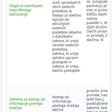
oz. zunajzako
vseh upravljalcih
Vloga za zamenjavo
partnerju prosi
zbirk osebnih
neprofitnega
ime in priimek,
podatkov, ki
stanovanja
EMŠO, davčna š
štejejo za davčno
naslov
tajnost ter
podatki o drug
občutljivih
ožjih družinski
osebnih
članih prosilca
podatkov skladno
in priimek, EM
z določbami
davčna. št.
zakona, ki ureja
varstvo osebnih
podatkov,
zakona, ki ureja
splošni upravni
postopek in
zakona, ki ureja
davčni postopek.
prosilec (ime i
priimek, naslov
dostop do
Zahteva za dostop do
telef.štev.),
informacije
informacije javnega
pooblaščenec a
javnega značaja
značaja
zakoniti zastop
občine
(ime in priimek