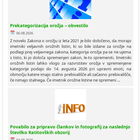
Ceniki
Proračun občine
Uradni dokumenti in povezave
Fotogalerija
Koledar odvoza odpadkov
Prekategorizacija orožja – obvestilo
06.08.2026
Varstvo osebnih podatkov
Varuhov kotiček
Z novelo Zakona o orožju iz leta 2021 je bilo določeno, da morajo
imetniki veljavnih orožnih listin, ki so bile izdane za orožje na
podlagi prej veljavnega zakona, kategorija orožja pa se ne ujema
Katalog informacij javnega značaja
s tisto, ki jo določa spremenjen zakon, le-to spremeniti. Imetniki
orožnih listin lahko vlogo za razvrstitev orožja v spremenjene
kategorije podajo do 14. avgusta 2026 pri upravni enoti, na
območju katere imajo stalno prebivališče ali začasno prebivališče,
če nimajo stalnega. Če imetnik orožne listine ne spremeni ...
Povabilo za pripravo člankov in fotografij za naslednjo
številko Ratitovških obzorij
04.08.2026