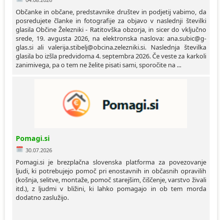
Občanke in občane, predstavnike društev in podjetij vabimo, da
posredujete članke in fotografije za objavo v naslednji številki
glasila Občine Železniki - Ratitovška obzorja, in sicer do vključno
srede, 19. avgusta 2026, na elektronska naslova: ana.subic@g-
glas.si ali valerija.stibelj@obcina.zelezniki.si. Naslednja številka
glasila bo izšla predvidoma 4. septembra 2026. Če veste za karkoli
zanimivega, pa o tem ne želite pisati sami, sporočite na ...
Pomagi.si
30.07.2026
Pomagi.si je brezplačna slovenska platforma za povezovanje
ljudi, ki potrebujejo pomoč pri enostavnih in občasnih opravilih
(košnja, selitve, montaže, pomoč starejšim, čiščenje, varstvo živali
itd.), z ljudmi v bližini, ki lahko pomagajo in ob tem morda
dodatno zaslužijo.