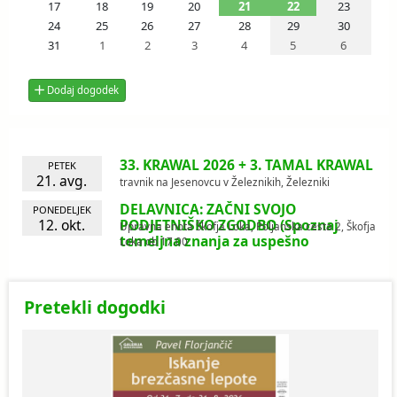
17
18
19
20
21
22
23
24
25
26
27
28
29
30
31
1
2
3
4
5
6
Dodaj dogodek
33. KRAWAL 2026 + 3. TAMAL KRAWAL
PETEK
21. avg.
travnik na Jesenovcu v Železnikih, Železniki
DELAVNICA: ZAČNI SVOJO
PONEDELJEK
12. okt.
PODJETNIŠKO ZGODBO (Spoznaj
Upravna enota Škofja Loka, Poljanska cesta 2, Škofja
temeljna znanja za uspešno
Loka
ob 17.00
podjetništvo)
Pretekli dogodki