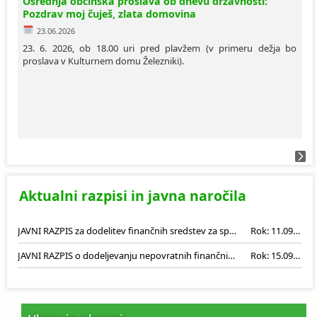
Osrednja občinska proslava ob dnevu državnosti:
Pozdrav moj čuješ, zlata domovina
23.06.2026
23. 6. 2026, ob 18.00 uri pred plavžem (v primeru dežja bo
proslava v Kulturnem domu Železniki).
Aktualni razpisi in javna naročila
JAVNI RAZPIS za dodelitev finančnih sredstev za spodbujanje razvoja malega gospodarstva v občini Železniki za leto 2026
Rok: 11.09.2026
JAVNI RAZPIS o dodeljevanju nepovratnih finančnih sredstev za izgradnjo malih komunalnih čistilnih naprav v občini Železniki za leto 2026
Rok: 15.09.2026