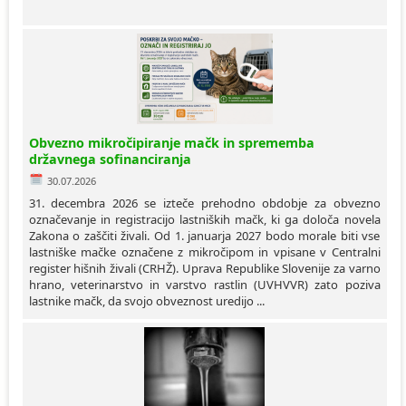
Obvezno mikročipiranje mačk in sprememba
državnega sofinanciranja
30.07.2026
31. decembra 2026 se izteče prehodno obdobje za obvezno
označevanje in registracijo lastniških mačk, ki ga določa novela
Zakona o zaščiti živali. Od 1. januarja 2027 bodo morale biti vse
lastniške mačke označene z mikročipom in vpisane v Centralni
register hišnih živali (CRHŽ). Uprava Republike Slovenije za varno
hrano, veterinarstvo in varstvo rastlin (UVHVVR) zato poziva
lastnike mačk, da svojo obveznost uredijo ...