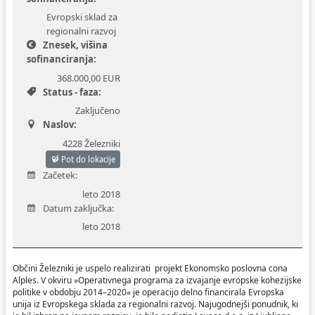
Evropski sklad za
Ceniki
Proračun občine
Uradni dokumenti in povezave
regionalni razvoj
Znesek, višina
Fotogalerija
Koledar odvoza odpadkov
sofinanciranja:
368.000,00 EUR
Varstvo osebnih podatkov
Varuhov kotiček
Status - faza:
Zaključeno
Naslov:
Katalog informacij javnega značaja
4228 Železniki
Pot do lokacije
Začetek:
leto 2018
Datum zaključka:
leto 2018
Občini Železniki je uspelo realizirati projekt Ekonomsko poslovna cona
Alples. V okviru »Operativnega programa za izvajanje evropske kohezijske
politike v obdobju 2014–2020« je operacijo delno financirala Evropska
unija iz Evropskega sklada za regionalni razvoj. Najugodnejši ponudnik, ki