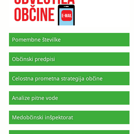
Pomembne številke
Občinski predpisi
Celostna prometna strategija občine
Analize pitne vode
Medobčinski inšpektorat