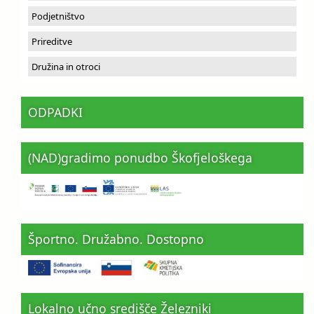
Podjetništvo
Prireditve
Družina in otroci
ODPADKI
(NAD)gradimo ponudbo Škofjeloškega
Športno. Družabno. Dostopno
Lokalno učno središče Železniki