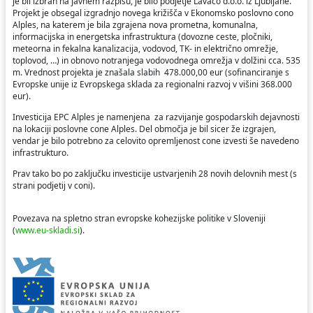
je bil izbran na javnem razpisu, je bilo podjetje Lavaco d.o.o. iz Ljubljane.
Projekt je obsegal izgradnjo novega križišča v Ekonomsko poslovno cono
Alples, na katerem je bila zgrajena nova prometna, komunalna,
informacijska in energetska infrastruktura (dovozne ceste, pločniki,
meteorna in fekalna kanalizacija, vodovod, TK- in električno omrežje,
toplovod, …) in obnovo notranjega vodovodnega omrežja v dolžini cca. 535
m. Vrednost projekta je znašala slabih 478.000,00 eur (sofinanciranje s
Evropske unije iz Evropskega sklada za regionalni razvoj v višini 368.000
eur).
Investicija EPC Alples je namenjena za razvijanje gospodarskih dejavnosti
na lokaciji poslovne cone Alples. Del območja je bil sicer že izgrajen,
vendar je bilo potrebno za celovito opremljenost cone izvesti še navedeno
infrastrukturo.
Prav tako bo po zaključku investicije ustvarjenih 28 novih delovnih mest (s
strani podjetij v coni).
Povezava na spletno stran evropske kohezijske politike v Sloveniji
(
www.eu-skladi.si
).