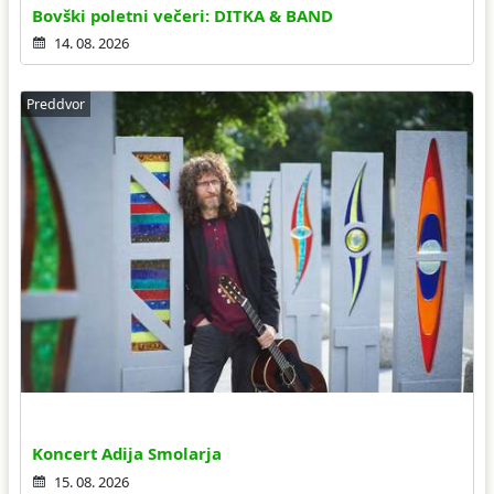
Bovški poletni večeri: DITKA & BAND
14. 08. 2026
Preddvor
Koncert Adija Smolarja
15. 08. 2026