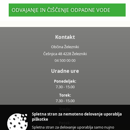
ODVAJANJE IN ČIŠČENJE ODPADNE VODE
Kontakt
Občina Železniki
Češnjica 48 4228 Železniki
04 500 00 00
Uradne ure
Ponedeljek:
7.30 - 15.00
Torek:
7.30 - 15.00
Sreda:
Spletna stran za nemoteno delovanje uporablja
7.30 - 17.00
piškotke
Petek:
Spletna stran za delovanje uporablja samo nujno
7.30 - 13.00