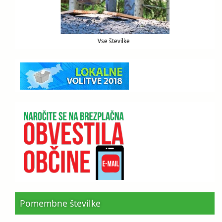
Vse številke
Pomembne številke