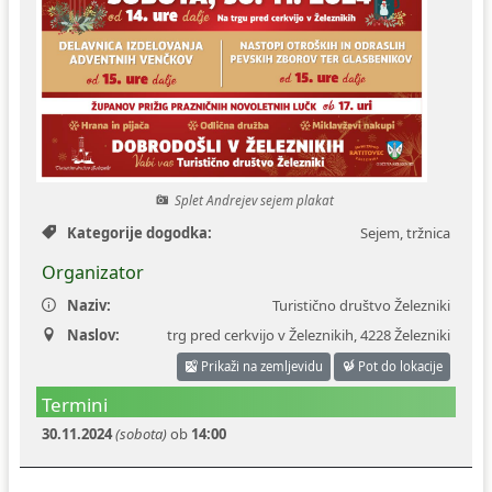
Ceniki
Proračun občine
Uradni dokumenti in povezave
Fotogalerija
Koledar odvoza odpadkov
Varstvo osebnih podatkov
Varuhov kotiček
Katalog informacij javnega značaja
Splet Andrejev sejem plakat
Kategorije dogodka:
Sejem, tržnica
Organizator
Naziv:
Turistično društvo Železniki
Naslov:
trg pred cerkvijo v Železnikih
,
4228 Železniki
Prikaži na zemljevidu
Pot do lokacije
Termini
30.11.2024
(sobota)
ob
14:00