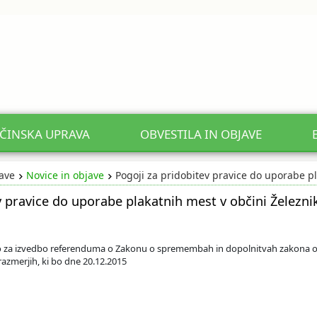
ČINSKA UPRAVA
OBVESTILA IN OBJAVE
jave
Novice in objave
Pogoji za pridobitev pravice do uporabe pla
v pravice do uporabe plakatnih mest v občini Železnik
 za izvedbo referenduma o Zakonu o spremembah in dopolnitvah zakona 
razmerjih, ki bo dne 20.12.2015