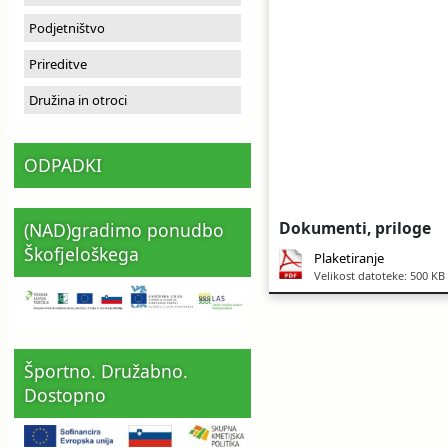
Ceniki
Proračun občine
Uradni dokumenti in povezave
Podjetništvo
Prireditve
Fotogalerija
Koledar odvoza odpadkov
Družina in otroci
Varstvo osebnih podatkov
Varuhov kotiček
ODPADKI
Katalog informacij javnega značaja
Dokumenti, priloge
(NAD)gradimo ponudbo
Škofjeloškega
Plaketiranje
Velikost datoteke: 500 KB
Športno. Družabno.
Dostopno