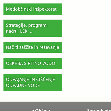
Medobčinski inšpektorat
Strategije, programi,
načrti, LEK, ...
Načrti zaščite in reševanja
OSKRBA S PITNO VODO
ODVAJANJE IN ČIŠČENJE
ODPADNE VODE
e-Občina
Spremljajte