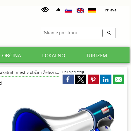
Prijava
E-OBČINA
LOKALNO
TURIZEM
katnih mest v občini Železniki
Deli s prijatelji
i
o