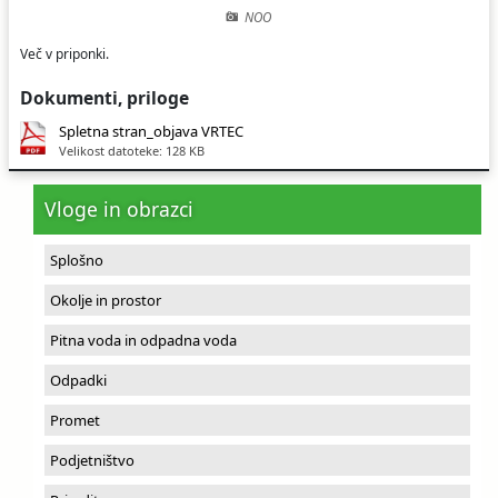
NOO
Ceniki
Proračun občine
Uradni dokumenti in povezave
Več v priponki.
Fotogalerija
Koledar odvoza odpadkov
Dokumenti, priloge
Spletna stran_objava VRTEC
Varstvo osebnih podatkov
Varuhov kotiček
Velikost datoteke: 128 KB
Katalog informacij javnega značaja
Vloge in obrazci
Splošno
Okolje in prostor
Pitna voda in odpadna voda
Odpadki
Promet
Podjetništvo