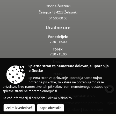
Občina Železniki
Češnjica 48 4228 Železniki
04 500 00 00
Uradne ure
Ponedeljek:
7.30 - 15.00
Torek:
7.30 - 15.00
Sreda:
Spletna stran za nemoteno delovanje uporablja
7.30 - 17.00
piškotke
Petek:
Spletna stran za delovanje uporablja samo nujno
7.30 - 13.00
potrebne piškotke, za katere ne potrebujemo vaše
privolitve. Brez namestitve teh piškotkov, vam nemotenega dostopa do
spletne strani ne moremo omogočiti.
Zasnova, izvedba in vzdrževanje: Sigmateh d.o.o.
Za več informacij si preberite
Politika piškotkov
.
Splošni pogoji spletne strani
|
Center za varstvo osebnih podatkov
|
Izjava
Želim izvedeti več
Zapri obvestilo
o dostopnosti (ZDSMA)
|
Politika piškotkov
|
Kazalo strani