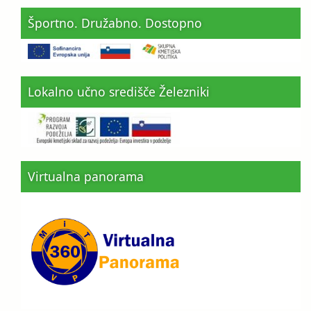
Športno. Družabno. Dostopno
Lokalno učno središče Železniki
Virtualna panorama