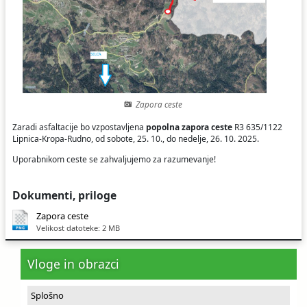
Ceniki
Proračun občine
Uradni dokumenti in povezave
Fotogalerija
Koledar odvoza odpadkov
Varstvo osebnih podatkov
Varuhov kotiček
Zapora ceste
Katalog informacij javnega značaja
Zaradi asfaltacije bo vzpostavljena
popolna zapora ceste
R3 635/1122
Lipnica-Kropa-Rudno, od sobote, 25. 10., do nedelje, 26. 10. 2025.
Uporabnikom ceste se zahvaljujemo za razumevanje!
Dokumenti, priloge
Zapora ceste
Velikost datoteke: 2 MB
Vloge in obrazci
Splošno