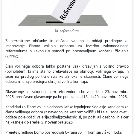
Ceniki
Proračun občine
Uradni dokumenti in povezave
Fotogalerija
Koledar odvoza odpadkov
referendum
Varstvo osebnih podatkov
Varuhov kotiček
Zainteresirane občanke in občane vabimo k oddaji predlogov za
imenovanje članov volilnih odborov za izvedbo zakonodajnega
referenduma o Zakonu o pomoči pri prostovoljnem končanju življenja
Katalog informacij javnega značaja
(ZPPKŽ).
Član volilnega odbora lahko postane vsak državljan z volilno pravico
(polnoleten), ki ima stalno prebivališče na območju volilnega okraja, in
sicer na predlog politične stranke ali lokalne skupnosti. Člane volilnega
odbora imenuje pristojna okrajna volilna komisija.
Glasovanje na zakonodajnem referendumu bo v nedeljo, 23. novembra
2025, predčasno glasovanje pa bo potekalo od 18. do 20. novembra 2025.
Kandidati za člane volilnih odborov lahko izpolnjeno Soglasje kandidata za
člana volilnega odbora (z navedbo, na katerem volišču bi želeli sodelovati)
oddate po e-pošti: valerija.stibelj@zelezniki.si, po pošti ali osebno, in sicer
najkasneje
do srede, 5. novembra 2025
.
Prejete predloge bomo posredovali Okrajni volilni komisiji v Škofji Loki.