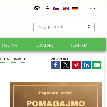
Prijava
E-OBČINA
LOKALNO
TURIZEM
ETI, NE UMRETI
Deli s prijatelji