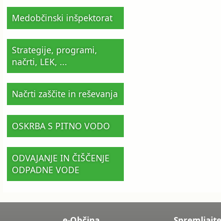
Medobčinski inšpektorat
Strategije, programi,
načrti, LEK, ...
Načrti zaščite in reševanja
OSKRBA S PITNO VODO
ODVAJANJE IN ČIŠČENJE
ODPADNE VODE
e-Občina
Spremljajte