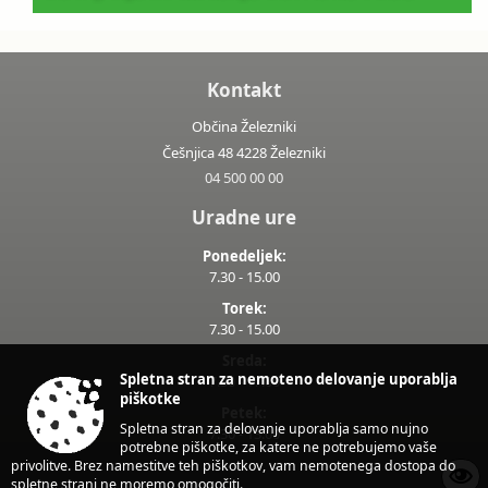
Kontakt
Občina Železniki
Češnjica 48 4228 Železniki
04 500 00 00
Uradne ure
Ponedeljek:
7.30 - 15.00
Torek:
7.30 - 15.00
Sreda:
Spletna stran za nemoteno delovanje uporablja
7.30 - 17.00
piškotke
Petek:
Spletna stran za delovanje uporablja samo nujno
7.30 - 13.00
potrebne piškotke, za katere ne potrebujemo vaše
privolitve. Brez namestitve teh piškotkov, vam nemotenega dostopa do
spletne strani ne moremo omogočiti.