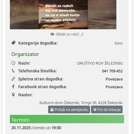
Ceniki
Proračun občine
Uradni dokumenti in povezave
Fotogalerija
Koledar odvoza odpadkov
Oblaki so rdeči _2
Varstvo osebnih podatkov
Varuhov kotiček
Kategorije dogodka:
Kino
Katalog informacij javnega značaja
Organizator
Naziv:
DRUŠTVO ROV ŽELEZNIKI
Telefonska številka:
041 709 452
Spletna stran dogodka:
Povezava
Facebook stran dogodka:
Povezava
Naslov:
Kulturni dom Železniki, Trrnje 39
,
4228 Železniki
Prikaži na zemljevidu
Pot do lokacije
Termini
20.11.2025
(četrtek)
ob
19:00