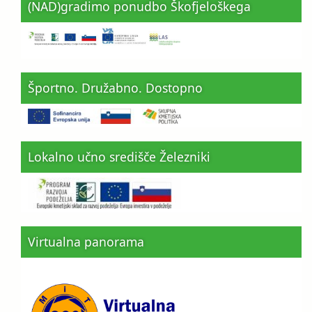
(NAD)gradimo ponudbo Škofjeloškega
Športno. Družabno. Dostopno
Lokalno učno središče Železniki
Virtualna panorama