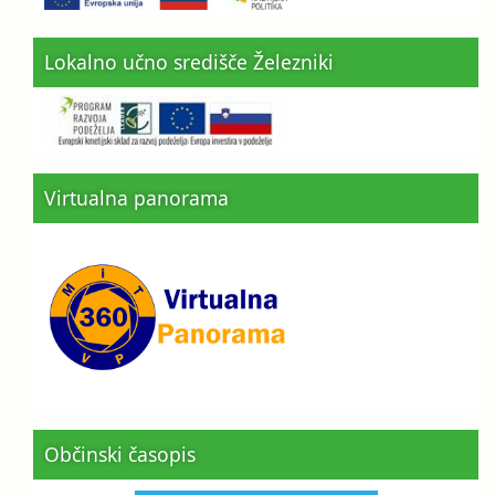
Lokalno učno središče Železniki
Virtualna panorama
Občinski časopis