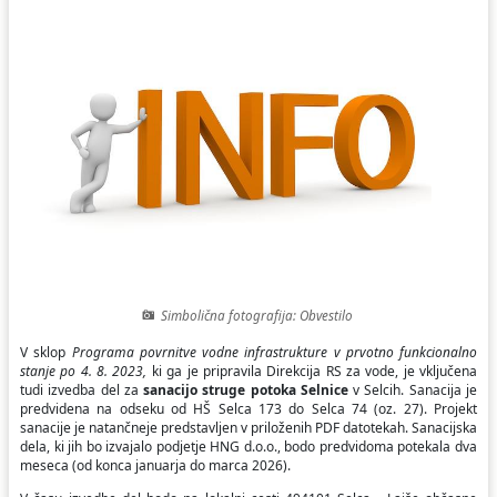
Ceniki
Proračun občine
Uradni dokumenti in povezave
Fotogalerija
Koledar odvoza odpadkov
Varstvo osebnih podatkov
Varuhov kotiček
Katalog informacij javnega značaja
Simbolična fotografija: Obvestilo
V sklop
Programa povrnitve vodne infrastrukture v prvotno funkcionalno
stanje po 4. 8. 2023,
ki ga je pripravila Direkcija RS za vode, je vključena
tudi izvedba del za
sanacijo struge potoka Selnice
v Selcih. Sanacija je
predvidena na odseku od HŠ Selca 173 do Selca 74 (oz. 27). Projekt
sanacije je natančneje predstavljen v priloženih PDF datotekah. Sanacijska
dela, ki jih bo izvajalo podjetje HNG d.o.o., bodo predvidoma potekala dva
meseca (od konca januarja do marca 2026).