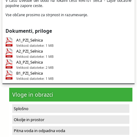
V času izvedbe del bodo na lokalni cesti 494101 Selca - Lajše občasne
popolne zapore ceste.
Vse občane prosimo za strpnost in razumevanje.
Dokumenti, priloge
A1_PZI_Selnica
Velikost datoteke: 1 MB
A2_PZI_Selnica
Velikost datoteke: 1 MB
A3_PZI_Selnica
Velikost datoteke: 2 MB
B1_PZI_Selnica
Velikost datoteke: 1 MB
Vloge in obrazci
Splošno
Okolje in prostor
Pitna voda in odpadna voda