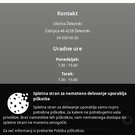
Kontakt
Občina Železniki
Češnjica 48 4228 Železniki
04 500 00 00
Uradne ure
Ponedeljek:
7.30 - 15.00
Torek:
7.30 - 15.00
Sreda:
Spletna stran za nemoteno delovanje uporablja
7.30 - 17.00
piškotke
Petek:
Spletna stran za delovanje uporablja samo nujno
7.30 - 13.00
potrebne piškotke, za katere ne potrebujemo vaše
privolitve. Brez namestitve teh piškotkov, vam nemotenega dostopa do
spletne strani ne moremo omogočiti.
Zasnova, izvedba in vzdrževanje: Sigmateh d.o.o.
Za več informacij si preberite
Politika piškotkov
.