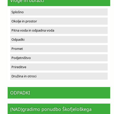
Vloge in obrazci
Splošno
Okolje in prostor
Pitna voda in odpadna voda
Odpadki
Promet
Podjetništvo
Prireditve
Družina in otroci
ODPADKI
(NAD)gradimo ponudbo Škofjeloškega