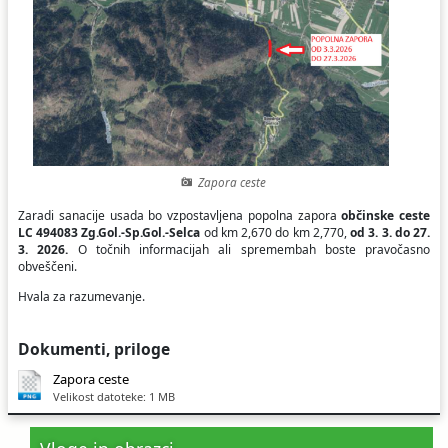
Ceniki
Proračun občine
Uradni dokumenti in povezave
Fotogalerija
Koledar odvoza odpadkov
Varstvo osebnih podatkov
Varuhov kotiček
Katalog informacij javnega značaja
Zapora ceste
Zaradi sanacije usada bo vzpostavljena popolna zapora
občinske ceste
LC 494083 Zg.Gol.-Sp.Gol.-Selca
od km 2,670 do km 2,770,
od 3. 3. do 27.
3. 2026.
O točnih informacijah ali spremembah boste pravočasno
obveščeni.
Hvala za razumevanje.
Dokumenti, priloge
Zapora ceste
Velikost datoteke: 1 MB