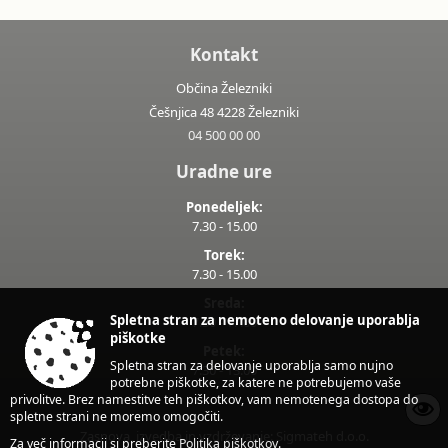
Kontakt
Občina Železniki
Češnjica 48 4228 Železniki
04 500 00 00
Uradne ure
Ponedeljek:
7.30 - 15.00
Torek:
7.30 - 15.00
Sreda:
Spletna stran za nemoteno delovanje uporablja
7.30 - 17.00
piškotke
Petek:
Spletna stran za delovanje uporablja samo nujno
7.30 - 13.00
potrebne piškotke, za katere ne potrebujemo vaše
privolitve. Brez namestitve teh piškotkov, vam nemotenega dostopa do
spletne strani ne moremo omogočiti.
Zasnova, izvedba in vzdrževanje: Sigmateh d.o.o.
Za več informacij si preberite
Politika piškotkov
.