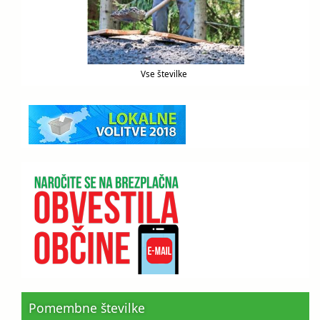
Vse številke
Pomembne številke