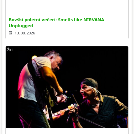
Bovški poletni večeri: Smells like NIRVANA
Unplugged
13. 08. 2026
Žiri