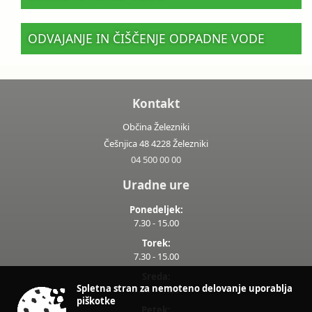
ODVAJANJE IN ČIŠČENJE ODPADNE VODE
Kontakt
Občina Železniki
Češnjica 48 4228 Železniki
04 500 00 00
Uradne ure
Ponedeljek:
7.30 - 15.00
Torek:
7.30 - 15.00
Sreda:
Spletna stran za nemoteno delovanje uporablja
7.30 - 17.00
piškotke
Petek: