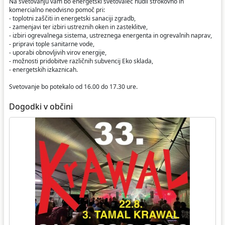
Na svetovanju vam bo energetski svetovalec nudil strokovno in
komercialno neodvisno pomoč pri:
- toplotni zaščiti in energetski sanaciji zgradb,
- zamenjavi ter izbiri ustreznih oken in zasteklitve,
- izbiri ogrevalnega sistema, ustreznega energenta in ogrevalnih naprav,
- pripravi tople sanitarne vode,
- uporabi obnovljivih virov energije,
- možnosti pridobitve različnih subvencij Eko sklada,
- energetskih izkaznicah.
Svetovanje bo potekalo od 16.00 do 17.30 ure.
Dogodki v občini