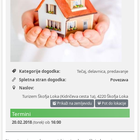
Ceniki
Proračun občine
Uradni dokumenti in povezave
Fotogalerija
Koledar odvoza odpadkov
Varstvo osebnih podatkov
Varuhov kotiček
Katalog informacij javnega značaja
Kategorije dogodka:
Tečaj, delavnica, predavanje
Spletna stran dogodka:
Povezava
Naslov:
Turizem Škofja Loka (Kidričeva cesta 1a)
,
4220 Škofja Loka
Prikaži na zemljevidu
Pot do lokacije
Termini
20.02.2018
(torek)
ob
16:00