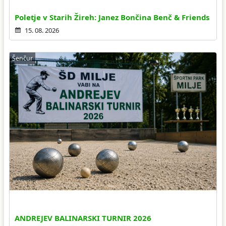
Poletje v Starih Žireh: Janez Bončina Benč & Friends
15. 08. 2026
Šenčur
ANDREJEV BALINARSKI TURNIR 2026