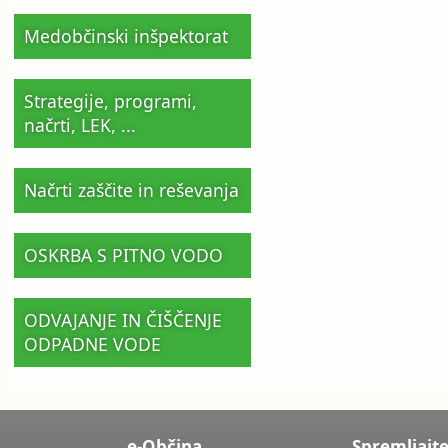
Medobčinski inšpektorat
Strategije, programi,
načrti, LEK, ...
Načrti zaščite in reševanja
OSKRBA S PITNO VODO
ODVAJANJE IN ČIŠČENJE
ODPADNE VODE
e-Občina
Spremljajte