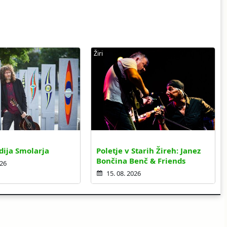
Žiri
dija Smolarja
Poletje v Starih Žireh: Janez
Bončina Benč & Friends
026
15. 08. 2026