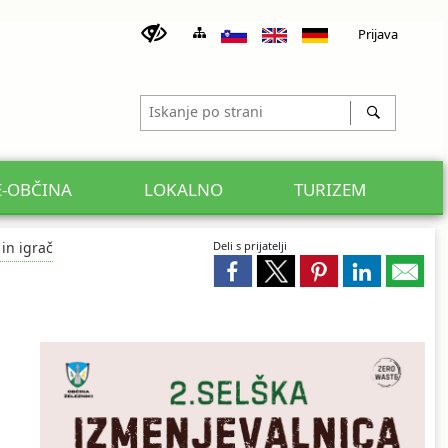
Prijava
E-OBČINA
LOKALNO
TURIZEM
 in igrač
Deli s prijatelji