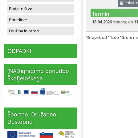
Prikaži 
Ceniki
Proračun občine
Uradni dokumenti in povezave
Podjetništvo
Termini
Prireditve
18.04.2026
(sobota)
ob
11
Fotogalerija
Koledar odvoza odpadkov
Družina in otroci
18. april, od 11. do 13. ure na 
Varstvo osebnih podatkov
Varuhov kotiček
ODPADKI
Katalog informacij javnega značaja
(NAD)gradimo ponudbo
Škofjeloškega
Športno. Družabno.
Dostopno