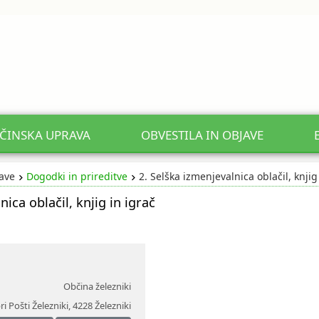
ČINSKA UPRAVA
OBVESTILA IN OBJAVE
jave
Dogodki in prireditve
2. Selška izmenjevalnica oblačil, knjig
ica oblačil, knjig in igrač
Občina železniki
ri Pošti Železniki
,
4228 Železniki