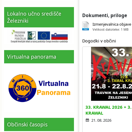
Lokalno učno središče
Dokumenti, priloge
Železniki
Izmenjevalnica objave
Velikost datoteke: 1 MB
Dogodki v občini
Virtualna panorama
33. KRAWAL 2026 + 3
KRAWAL
21. 08. 2026
Občinski časopis