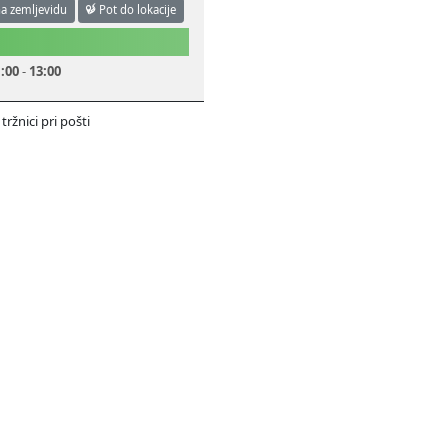
na zemljevidu
Pot do lokacije
:00
-
13:00
tržnici pri pošti