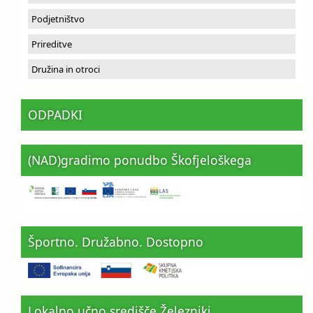
Podjetništvo
Prireditve
Družina in otroci
ODPADKI
(NAD)gradimo ponudbo Škofjeloškega
Športno. Družabno. Dostopno
Lokalno učno središče Železniki