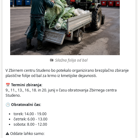
Ceniki
Proračun občine
Uradni dokumenti in povezave
Fotogalerija
Koledar odvoza odpadkov
Varstvo osebnih podatkov
Varuhov kotiček
Katalog informacij javnega značaja
Silažna folija od bal
V Zbirnem centru Studeno bo potekalo organizirano brezplačno zbiranje
plastične folije od bal za krmo iz kmetijske dejavnosti.
📅
Termini zbiranja:
9., 11., 13., 16., 18. in 20. junij v času obratovanja Zbirnega centra
Studeno.
🕒
Obratovalni čas:
torek: 14.00 - 19.00
četrtek: 6.00 - 13.00
sobota: 8.00 - 12.00
⚠️ Oddate lahko samo: