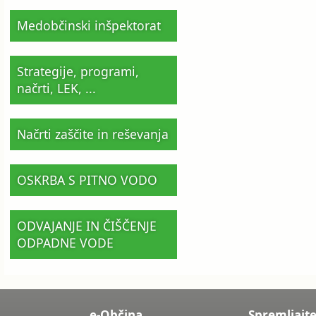
Medobčinski inšpektorat
Strategije, programi,
načrti, LEK, ...
Načrti zaščite in reševanja
OSKRBA S PITNO VODO
ODVAJANJE IN ČIŠČENJE
ODPADNE VODE
e-Občina
Spremljajte