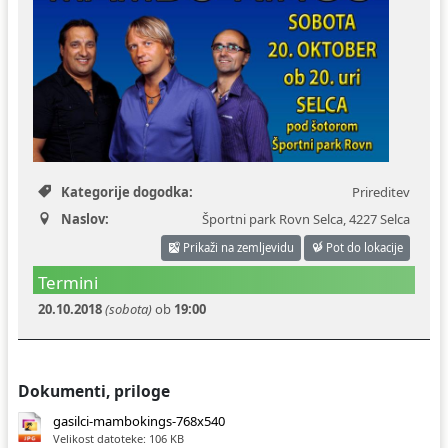
Ceniki
Proračun občine
Uradni dokumenti in povezave
Fotogalerija
Koledar odvoza odpadkov
Varstvo osebnih podatkov
Varuhov kotiček
Katalog informacij javnega značaja
Kategorije dogodka:
Prireditev
Naslov:
Športni park Rovn Selca
,
4227 Selca
Prikaži na zemljevidu
Pot do lokacije
Termini
20.10.2018
(sobota)
ob
19:00
Dokumenti, priloge
gasilci-mambokings-768x540
Velikost datoteke: 106 KB