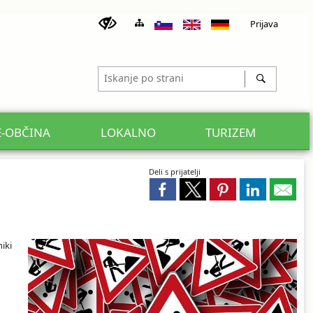
Prijava
E-OBČINA
LOKALNO
TURIZEM
Deli s prijatelji
iki