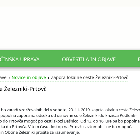
ČINSKA UPRAVA
OBVESTILA IN OBJAVE
jave
Novice in objave
Zapora lokalne ceste Železniki-Prtovč
e Železniki-Prtovč
bo zaradi vzdrževalnih del v soboto, 23. 11. 2019, zaprta lokalna cesta Železn
o popolna zapora na odseku od osnovne šole Železniki do križišča Podlonk-
p do Prtovča mogoč po cesti skozi Dašnico. Od 13. do 16. ure pa bo popolna
ka do Prtovča. V tem času dostop na Prtovč z avtomobili ne bo mogoč.
in Občina Železniki prosita za razumevanje.