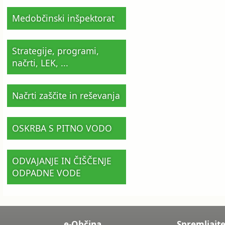
Medobčinski inšpektorat
Strategije, programi,
načrti, LEK, ...
Načrti zaščite in reševanja
OSKRBA S PITNO VODO
ODVAJANJE IN ČIŠČENJE
ODPADNE VODE
e-Občina
Spremljajte