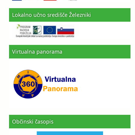
Lokalno učno središče Železniki
Virtualna panorama
Občinski časopis