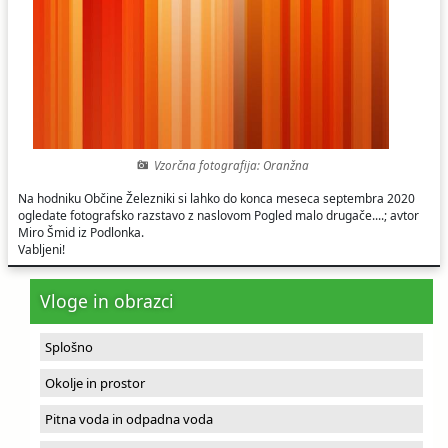
Ceniki
Proračun občine
Uradni dokumenti in povezave
Fotogalerija
Koledar odvoza odpadkov
Varstvo osebnih podatkov
Varuhov kotiček
Vzorčna fotografija: Oranžna
Katalog informacij javnega značaja
Na hodniku Občine Železniki si lahko do konca meseca septembra 2020
ogledate fotografsko razstavo z naslovom Pogled malo drugače....; avtor
Miro Šmid iz Podlonka.
Vabljeni!
Vloge in obrazci
Splošno
Okolje in prostor
Pitna voda in odpadna voda