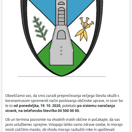
Ceniki
Proračun občine
Uradni dokumenti in povezave
Fotogalerija
Koledar odvoza odpadkov
Varstvo osebnih podatkov
Varuhov kotiček
Katalog informacij javnega značaja
Obveščamo vas, da smo zaradi preprečevanja večjega števila okužb s
koronavirusom spremenili način poslovanja občinske uprave, in sicer bo
le-to
od ponedeljka, 19. 10. 2020,
potekalo
po sistemu naročanja
strank, na telefonsko številko 04 500 00 00.
Ob uri termina pozvonite na vhodnih vratih občine in počakajte, da vas
javni uslužbenec sprejme. Vstopajo lahko samo zdrave osebe, ki morajo
nositi zaščitno masko, ob vhodu morajo razkužiti roke in upoštevati