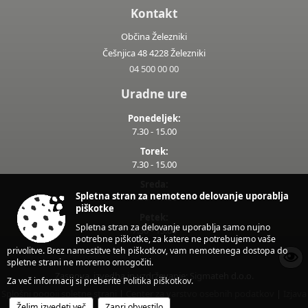
Kontakt
Občina Železniki
Češnjica 48 4228 Železniki
04 500 00 00
Uradne ure
Ponedeljek:
7.30 - 15.00
Torek:
7.30 - 15.00
Sreda:
Spletna stran za nemoteno delovanje uporablja
7.30 - 17.00
piškotke
Petek:
Spletna stran za delovanje uporablja samo nujno
7.30 - 13.00
potrebne piškotke, za katere ne potrebujemo vaše
privolitve. Brez namestitve teh piškotkov, vam nemotenega dostopa do
spletne strani ne moremo omogočiti.
Zasnova, izvedba in vzdrževanje: Sigmateh d.o.o.
Za več informacij si preberite
Politika piškotkov
.
Splošni pogoji spletne strani
|
Center za varstvo osebnih podatkov
|
Izjava
Želim izvedeti več
Zapri obvestilo