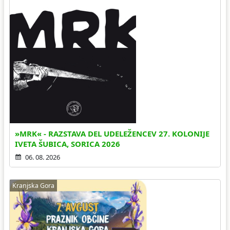
»MRK« - RAZSTAVA DEL UDELEŽENCEV 27. KOLONIJE
IVETA ŠUBICA, SORICA 2026
06. 08. 2026
Kranjska Gora