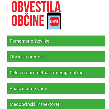
Pomembne številke
Občinski predpisi
Celostna prometna strategija občine
Analize pitne vode
Medobčinski inšpektorat