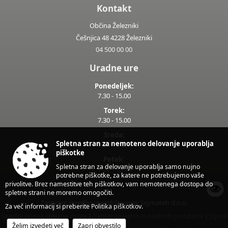
Kontakt
Občina Železniki
Češnjica 48 4228 Železniki
04 500 00 00
Uradne ure
Ponedeljek:
7.30 - 15.00
Torek:
7.30 - 15.00
Sreda:
Spletna stran za nemoteno delovanje uporablja
7.30 - 17.00
piškotke
Petek:
Spletna stran za delovanje uporablja samo nujno
7.30 - 13.00
potrebne piškotke, za katere ne potrebujemo vaše
privolitve. Brez namestitve teh piškotkov, vam nemotenega dostopa do
spletne strani ne moremo omogočiti.
Zasnova, izvedba in vzdrževanje: Sigmateh d.o.o.
Za več informacij si preberite
Politika piškotkov
.
Splošni pogoji spletne strani
|
Center za varstvo osebnih podatkov
|
Izjava
Želim izvedeti več
Zapri obvestilo