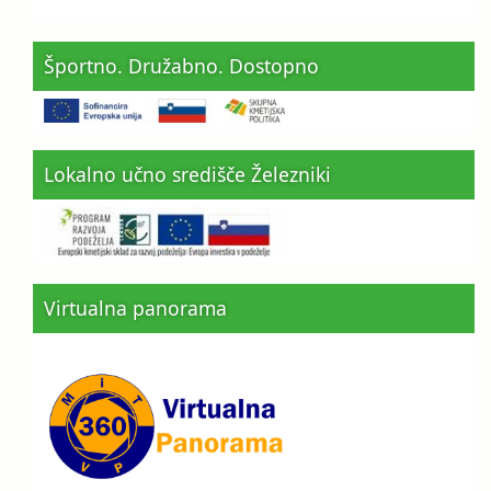
Športno. Družabno. Dostopno
Lokalno učno središče Železniki
Virtualna panorama