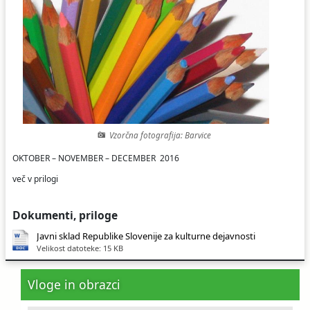
Ceniki
Proračun občine
Uradni dokumenti in povezave
Fotogalerija
Koledar odvoza odpadkov
Varstvo osebnih podatkov
Varuhov kotiček
Katalog informacij javnega značaja
Vzorčna fotografija: Barvice
OKTOBER – NOVEMBER – DECEMBER 2016
več v prilogi
Dokumenti, priloge
Javni sklad Republike Slovenije za kulturne dejavnosti
Velikost datoteke: 15 KB
Vloge in obrazci