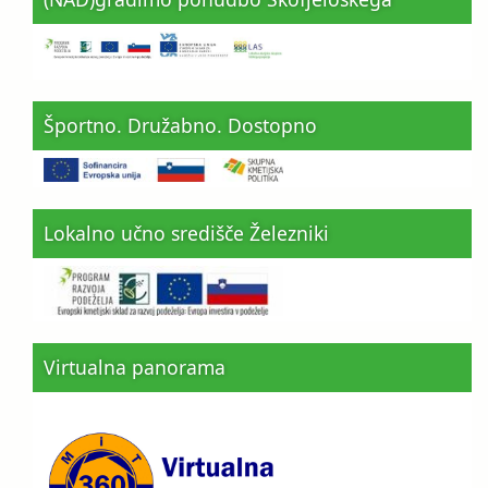
Športno. Družabno. Dostopno
Lokalno učno središče Železniki
Virtualna panorama