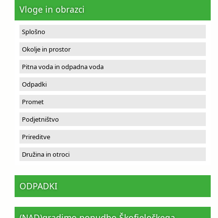
Vloge in obrazci
Splošno
Okolje in prostor
Pitna voda in odpadna voda
Odpadki
Promet
Podjetništvo
Prireditve
Družina in otroci
ODPADKI
(NAD)gradimo ponudbo Škofjeloškega