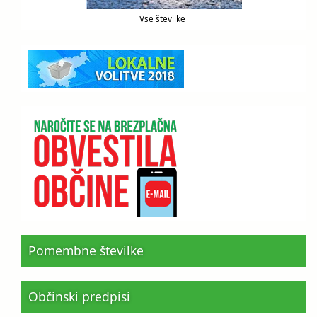
Vse številke
Pomembne številke
Občinski predpisi