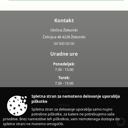
Kontakt
Občina Železniki
Češnjica 48 4228 Železniki
04 500 00 00
Uradne ure
Ponedeljek:
7.30 - 15.00
Torek:
7.30 - 15.00
Sreda:
Spletna stran za nemoteno delovanje uporablja
7.30 - 17.00
piškotke
Petek:
Spletna stran za delovanje uporablja samo nujno
7.30 - 13.00
potrebne piškotke, za katere ne potrebujemo vaše
privolitve. Brez namestitve teh piškotkov, vam nemotenega dostopa do
spletne strani ne moremo omogočiti.