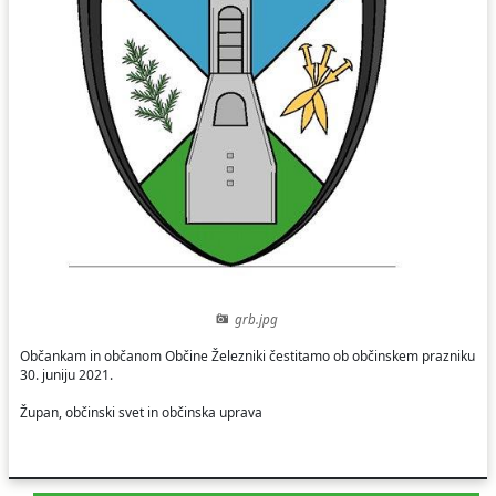
Ceniki
Proračun občine
Uradni dokumenti in povezave
Fotogalerija
Koledar odvoza odpadkov
Varstvo osebnih podatkov
Varuhov kotiček
Katalog informacij javnega značaja
grb.jpg
Občankam in občanom Občine Železniki čestitamo ob občinskem prazniku
30. juniju 2021.
Župan, občinski svet in občinska uprava