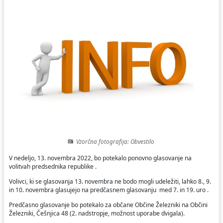
Ceniki
Proračun občine
Uradni dokumenti in povezave
Fotogalerija
Koledar odvoza odpadkov
Varstvo osebnih podatkov
Varuhov kotiček
Katalog informacij javnega značaja
Vzorčna fotografija: Obvestilo
V nedeljo, 13. novembra 2022, bo potekalo ponovno glasovanje na
volitvah predsednika republike .
Volivci, ki se glasovanja 13. novembra ne bodo mogli udeležiti, lahko 8., 9.
in 10. novembra glasujejo na predčasnem glasovanju med 7. in 19. uro .
Predčasno glasovanje bo potekalo za občane Občine Železniki na Občini
Železniki, Češnjica 48 (2. nadstropje, možnost uporabe dvigala).