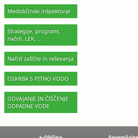
Medobčinski inšpektorat
Strategije, programi,
načrti, LEK, ...
Načrti zaščite in reševanja
OSKRBA S PITNO VODO
ODVAJANJE IN ČIŠČENJE
ODPADNE VODE
e-Občina
Spremljajte