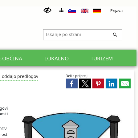
Prijava
E-OBČINA
LOKALNO
TURIZEM
 oddajo predlogov
Deli s prijatelji
egovi
osti
DDV.
nost