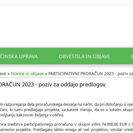
ČINSKA UPRAVA
OBVESTILA IN OBJAVE
jave
Novice in objave
PARTICIPATIVNI PRORAČUN 2023 - poziv za
RAČUN 2023 - poziv za oddajo predlogov
tem razporejanja dela proračunskega denarja na način, da pri določanju o nj
ani, ki sami predlagajo projekte, za katere menijo, da so v lokalni skupn
boljšanju kakovosti življenja v občini.
nira sredstva participativnega proračuna v skupni višini 74.000,00 EUR z 
mezne projekte. Predlagate lahko enega ali več projektov, vendar vred