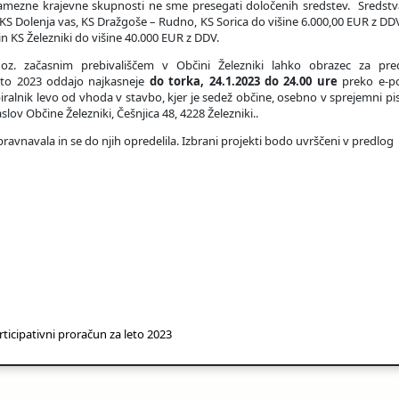
mezne krajevne skupnosti ne sme presegati določenih sredstev. Sredstv
S Dolenja vas, KS Dražgoše – Rudno, KS Sorica do višine 6.000,00 EUR z DD
in KS Železniki do višine 40.000 EUR z DDV.
oz. začasnim prebivališčem v Občini Železniki lahko obrazec za pre
leto 2023 oddajo najkasneje
do torka, 24.1.2023 do 24.00 ure
preko e-po
iralnik levo od vhoda v stavbo, kjer je sedež občine, osebno v sprejemni pi
slov Občine Železniki, Češnjica 48, 4228 Železniki..
avnavala in se do njih opredelila. Izbrani projekti bodo uvrščeni v predlog
ticipativni proračun za leto 2023