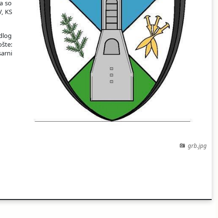
a so
V, KS
dlog
šte:
sarni
grb.jpg