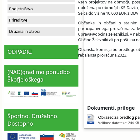
vseh projektov na območju posa
določena po območjih KS Davča, K
Ceniki
Proračun občine
Uradni dokumenti in povezave
Podjetništvo
Selca do višine 10.000 EUR z DDV 
Prireditve
Občanke in občani s stalnim 
Fotogalerija
Koledar odvoza odpadkov
participativnega proračuna za 
Družina in otroci
uprava@obcina.zelezniki.si, v nab
Občine Železniki ali po pošti na na
Varstvo osebnih podatkov
Varuhov kotiček
Občinska komisija bo predloge obr
ODPADKI
rebalansa proračuna 2023.
Katalog informacij javnega značaja
(NAD)gradimo ponudbo
Škofjeloškega
Dokumenti, priloge
Športno. Družabno.
Obrazec za predlog par
Dostopno
Velikost datoteke: 244 KB