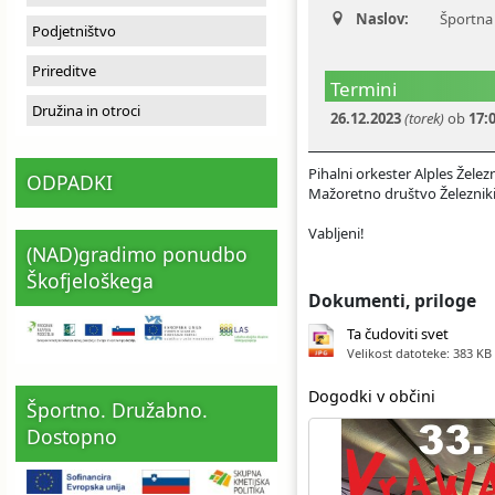
Naslov:
Športna 
Ceniki
Proračun občine
Uradni dokumenti in povezave
Podjetništvo
Prireditve
Fotogalerija
Koledar odvoza odpadkov
Termini
Družina in otroci
26.12.2023
(torek)
ob
17:
Varstvo osebnih podatkov
Varuhov kotiček
Pihalni orkester Alples Želez
ODPADKI
Mažoretno društvo Železniki
Katalog informacij javnega značaja
Vabljeni!
(NAD)gradimo ponudbo
Škofjeloškega
Dokumenti, priloge
Ta čudoviti svet
Velikost datoteke: 383 KB
Dogodki v občini
Športno. Družabno.
Dostopno