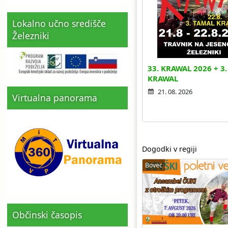
Lokalno učno središče
Železniki
33. KRAWAL 2026 + 3
KRAWAL
21. 08. 2026
Virtualna panorama
Dogodki v regiji
Bovec
Občinski časopis