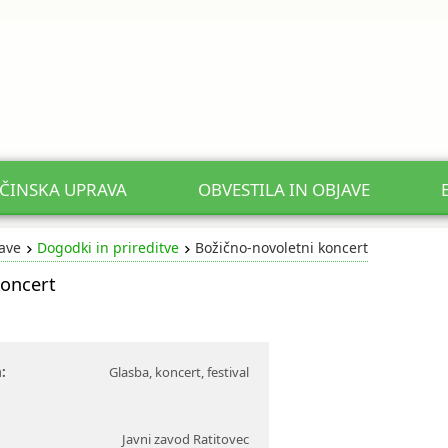
ČINSKA UPRAVA
OBVESTILA IN OBJAVE
jave
Dogodki in prireditve
Božično-novoletni koncert
koncert
:
Glasba, koncert, festival
Javni zavod Ratitovec