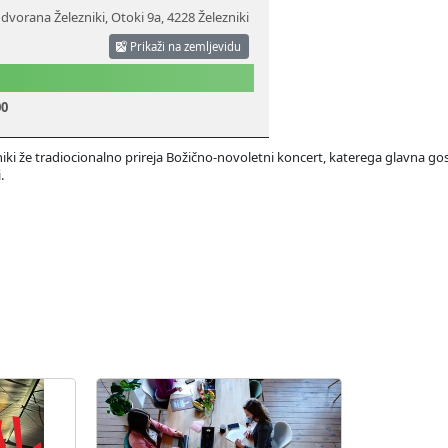
dvorana Železniki, Otoki 9a
,
4228 Železniki
Prikaži na zemljevidu
00
niki že tradiocionalno prireja Božično-novoletni koncert, katerega glavna gost
.