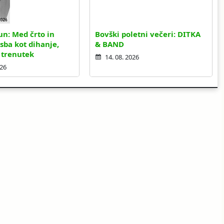
un: Med črto in
Bovški poletni večeri: DITKA
sba kot dihanje,
& BAND
 trenutek
14. 08. 2026
026