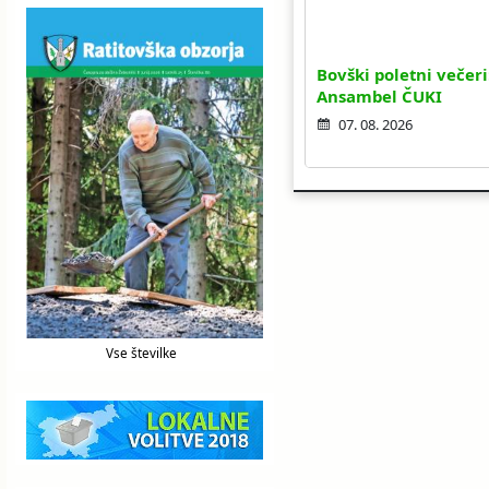
Bovški poletni večeri
Ansambel ČUKI
07. 08. 2026
Vse številke