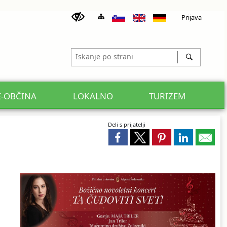
Prijava
E-OBČINA
LOKALNO
TURIZEM
Deli s prijatelji