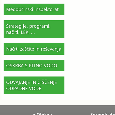
Medobčinski inšpektorat
Strategije, programi,
načrti, LEK, ...
Načrti zaščite in reševanja
OSKRBA S PITNO VODO
ODVAJANJE IN ČIŠČENJE
ODPADNE VODE
e-Občina
Spremljajte