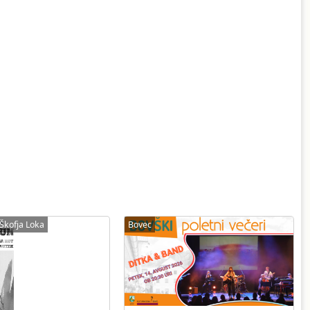
Škofja Loka
Bovec