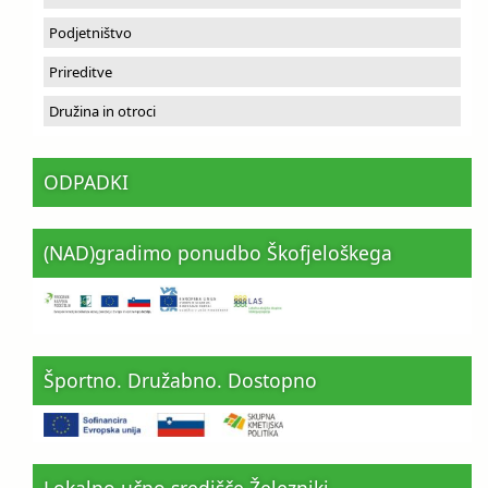
Podjetništvo
Prireditve
Družina in otroci
ODPADKI
(NAD)gradimo ponudbo Škofjeloškega
Športno. Družabno. Dostopno
Lokalno učno središče Železniki