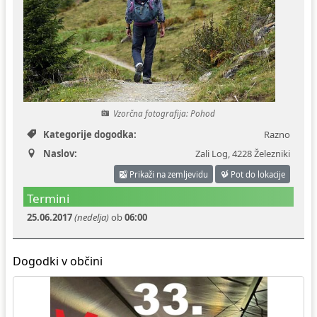
Ceniki
Proračun občine
Uradni dokumenti in povezave
Fotogalerija
Koledar odvoza odpadkov
Varstvo osebnih podatkov
Varuhov kotiček
Vzorčna fotografija: Pohod
Katalog informacij javnega značaja
Kategorije dogodka:
Razno
Naslov:
Zali Log
,
4228 Železniki
Prikaži na zemljevidu
Pot do lokacije
Termini
25.06.2017
(nedelja)
ob
06:00
Dogodki v občini