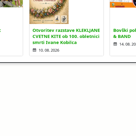
:
Otvoritev razstave KLEKLJANE
Bovški pol
CVETNE KITE ob 100. obletnici
& BAND
smrti Ivane Kobilca
14. 08. 2
10. 08. 2026