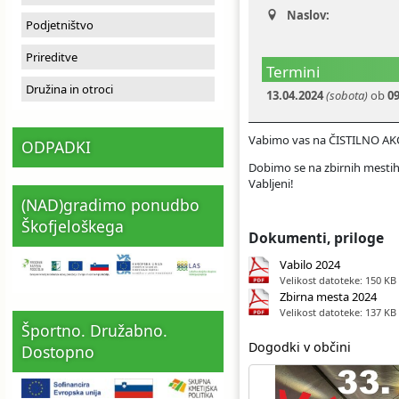
Naslov:
Ceniki
Proračun občine
Uradni dokumenti in povezave
Podjetništvo
Prireditve
Fotogalerija
Koledar odvoza odpadkov
Termini
Družina in otroci
13.04.2024
(sobota)
ob
09
Varstvo osebnih podatkov
Varuhov kotiček
Vabimo vas na ČISTILNO AKC
ODPADKI
Katalog informacij javnega značaja
Dobimo se na zbirnih mestih
Vabljeni!
(NAD)gradimo ponudbo
Škofjeloškega
Dokumenti, priloge
Vabilo 2024
Velikost datoteke: 150 KB
Zbirna mesta 2024
Velikost datoteke: 137 KB
Športno. Družabno.
Dogodki v občini
Dostopno