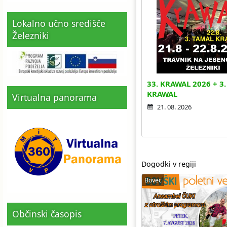
Lokalno učno središče
Železniki
33. KRAWAL 2026 + 3
KRAWAL
Virtualna panorama
21. 08. 2026
Dogodki v regiji
Bovec
Občinski časopis