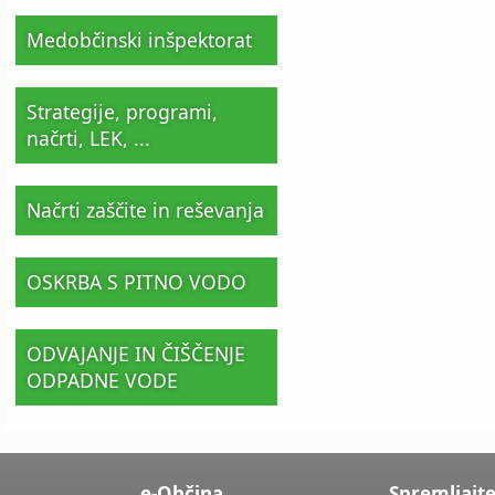
Medobčinski inšpektorat
Strategije, programi,
načrti, LEK, ...
Načrti zaščite in reševanja
OSKRBA S PITNO VODO
ODVAJANJE IN ČIŠČENJE
ODPADNE VODE
e-Občina
Spremljajte