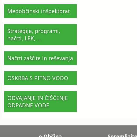
Medobčinski inšpektorat
Strategije, programi,
načrti, LEK, ...
Načrti zaščite in reševanja
OSKRBA S PITNO VODO
ODVAJANJE IN ČIŠČENJE
ODPADNE VODE
e-Občina
Spremljajte