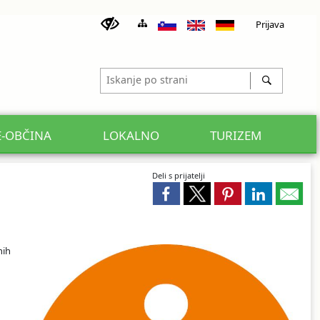
Prijava
E-OBČINA
LOKALNO
TURIZEM
Deli s prijatelji
nih