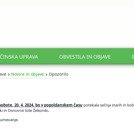
ČINSKA UPRAVA
OBVESTILA IN OBJAVE
jave
Novice in objave
Opozorilo
o sobote, 20. 4. 2024, bo v popoldanskem
času
potekala sečnja starih in bol
ki in Osnovne šole Železniki.
zumevanje.