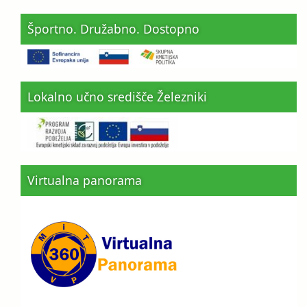
Športno. Družabno. Dostopno
Lokalno učno središče Železniki
Virtualna panorama