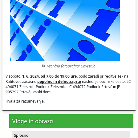
Ceniki
Proračun občine
Uradni dokumenti in povezave
Fotogalerija
Koledar odvoza odpadkov
Varstvo osebnih podatkov
Varuhov kotiček
Katalog informacij javnega značaja
Vzorčna fotografija: Obvestilo
V soboto,
1. 6. 2024, od 7.00 do 19.00 ure,
bodo zaradi prireditve Tek na
Ratitovec začasno
popolno in delno zaprte
naslednje občinske ceste: LC
494071 Železniki-Podlonk-Železniki, LC 494072 Podlonk-Prtovč in JP
995292 Prtovč-Lovski dom.
Hvala za razumevanje.
Vloge in obrazci
Splošno