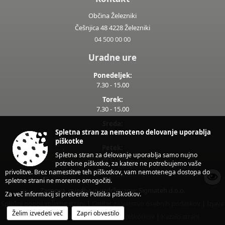
Občina Železniki
Češnjica 48 4228 Železniki
04 500 00 00
Uradne ure
Ponedeljek:
7.30 - 15.00
Torek:
7.30 - 15.00
Sreda:
Spletna stran za nemoteno delovanje uporablja
7.30 - 17.00
piškotke
Petek:
Spletna stran za delovanje uporablja samo nujno
7.30 - 13.00
potrebne piškotke, za katere ne potrebujemo vaše
privolitve. Brez namestitve teh piškotkov, vam nemotenega dostopa do
spletne strani ne moremo omogočiti.
Zasnova, izvedba in vzdrževanje: Sigmateh d.o.o.
Za več informacij si preberite
Politika piškotkov
.
Splošni pogoji spletne strani
|
Center za varstvo osebnih podatkov
|
Izjava
Želim izvedeti več
Zapri obvestilo
o dostopnosti (ZDSMA)
|
Politika piškotkov
|
Kazalo strani