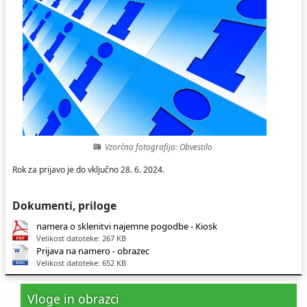
Ceniki
Proračun občine
Uradni dokumenti in povezave
Fotogalerija
Koledar odvoza odpadkov
Varstvo osebnih podatkov
Varuhov kotiček
Katalog informacij javnega značaja
Vzorčna fotografija: Obvestilo
Rok za prijavo je do vključno 28. 6. 2024.
Dokumenti, priloge
namera o sklenitvi najemne pogodbe - Kiosk
Velikost datoteke: 267 KB
Prijava na namero - obrazec
Velikost datoteke: 652 KB
Vloge in obrazci