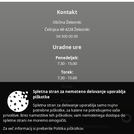
Kontakt
Občina Železniki
Češnjica 48 4228 Železniki
04 500 00 00
Uradne ure
Ponedeljek:
7.30 - 15.00
Torek:
7.30 - 15.00
Sreda:
Spletna stran za nemoteno delovanje uporablja
7.30 - 17.00
piškotke
Petek:
Spletna stran za delovanje uporablja samo nujno
7.30 - 13.00
potrebne piškotke, za katere ne potrebujemo vaše
privolitve. Brez namestitve teh piškotkov, vam nemotenega dostopa do
spletne strani ne moremo omogočiti.
Zasnova, izvedba in vzdrževanje: Sigmateh d.o.o.
Za več informacij si preberite
Politika piškotkov
.