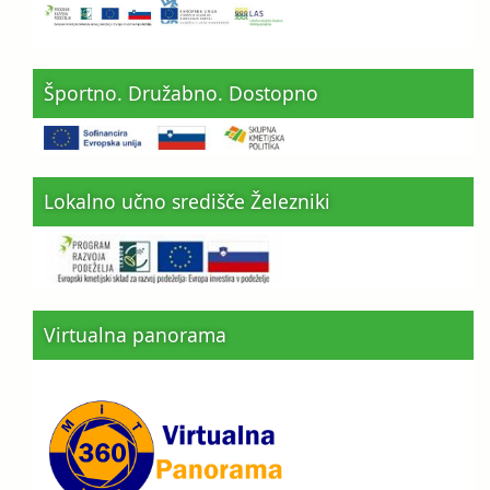
Športno. Družabno. Dostopno
Lokalno učno središče Železniki
Virtualna panorama