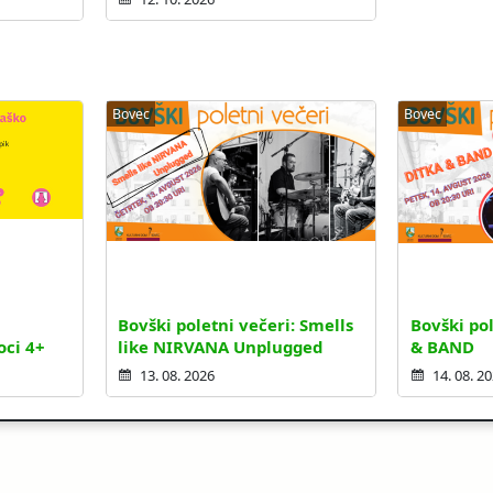
Bovec
Bovec
Bovški poletni večeri: Smells
Bovški pol
oci 4+
like NIRVANA Unplugged
& BAND
13. 08. 2026
14. 08. 2