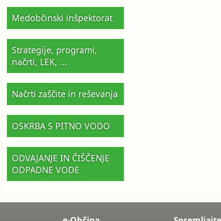
Medobčinski inšpektorat
Strategije, programi,
načrti, LEK, ...
Načrti zaščite in reševanja
OSKRBA S PITNO VODO
ODVAJANJE IN ČIŠČENJE
ODPADNE VODE
e-Občina
Spremljajte