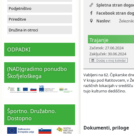
Spletna stran dogo
Ceniki
Proračun občine
Uradni dokumenti in povezave
Podjetništvo
Facebook stran do
Prireditve
Naslov:
Železniki
Fotogalerija
Koledar odvoza odpadkov
Družina in otroci
Varstvo osebnih podatkov
Varuhov kotiček
Trajanje
Začetek: 27.06.2024
ODPADKI
Katalog informacij javnega značaja
Zaključek: 30.06.2024
Dodaj v moj koledar
(NAD)gradimo ponudbo
Vabljeni na 62. Čipkarske dn
Škofjeloškega
V kraju pod Ratitovcem, v Žel
različnih lokacijah v središ
tujo kulturno dediščino.
Športno. Družabno.
Dostopno
Dokumenti, priloge