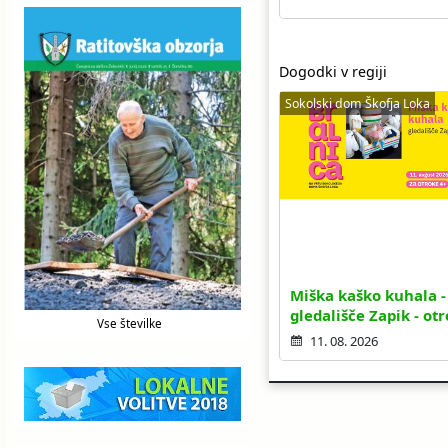
Dogodki v regiji
Sokolski dom Škofja Loka
Miška kaško kuhala -
gledališče Zapik - otr
Vse številke
11. 08. 2026