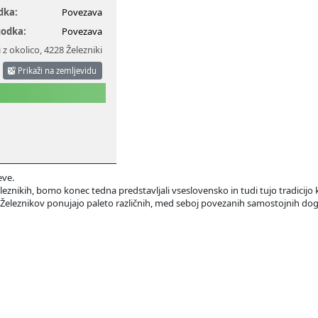
dka:
Povezava
godka:
Povezava
 z okolico
,
4228 Železniki
Prikaži na zemljevidu
eve.
eznikih, bomo konec tedna predstavljali vseslovensko in tudi tujo tradicijo kl
ču Železnikov ponujajo paleto različnih, med seboj povezanih samostojnih do