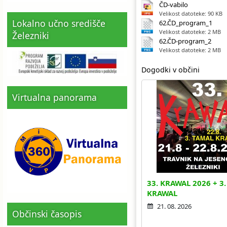
ČD-vabilo
Velikost datoteke: 90 KB
Lokalno učno središče
62.ČD_program_1
Velikost datoteke: 2 MB
Železniki
62.ČD-program_2
Velikost datoteke: 2 MB
Dogodki v občini
Virtualna panorama
33. KRAWAL 2026 + 3
KRAWAL
21. 08. 2026
Občinski časopis