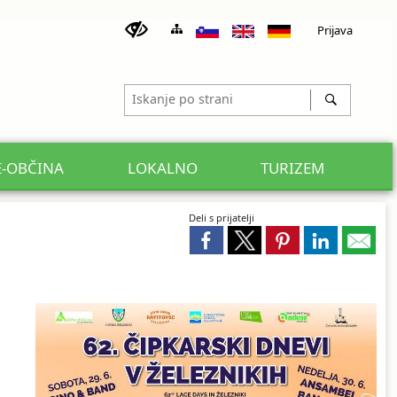
Prijava
E-OBČINA
LOKALNO
TURIZEM
Deli s prijatelji