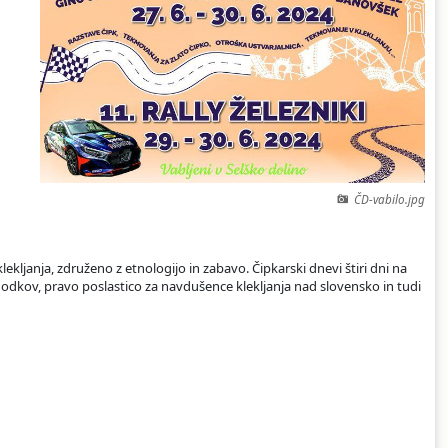
ČD-vabilo.jpg
ekljanja, združeno z etnologijo in zabavo. Čipkarski dnevi štiri dni na
godkov, pravo poslastico za navdušence klekljanja nad slovensko in tudi