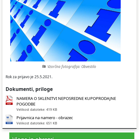
Ceniki
Proračun občine
Uradni dokumenti in povezave
Fotogalerija
Koledar odvoza odpadkov
Varstvo osebnih podatkov
Varuhov kotiček
Katalog informacij javnega značaja
Vzorčna fotografija: Obvestilo
Rok za prijavo je 25.5.2021.
Dokumenti, priloge
NAMERA O SKLENITVI NEPOSREDNE KUPOPRODAJNE
POGODBE
Velikost datoteke: 419 KB
Prijavnica na namero - obrazec
Velikost datoteke: 651 KB