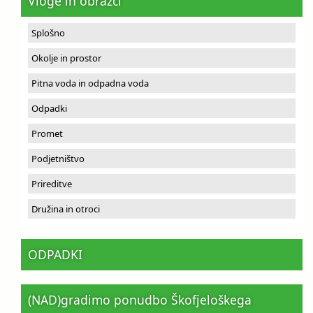
Vloge in obrazci
Splošno
Okolje in prostor
Pitna voda in odpadna voda
Odpadki
Promet
Podjetništvo
Prireditve
Družina in otroci
ODPADKI
(NAD)gradimo ponudbo Škofjeloškega