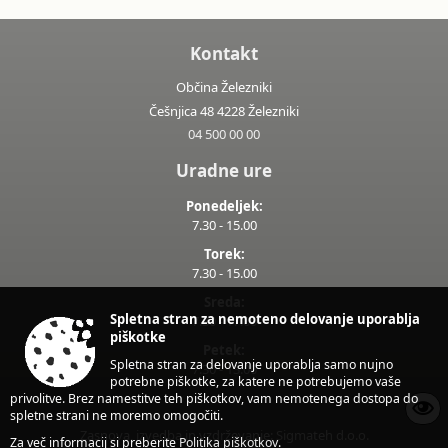
Kontakt
Občina Železniki
Češnjica 48 4228 Železniki
04 500 00 00
Uradne ure
Ponedeljek:
7.30 - 15.00
Torek:
7.30 - 15.00
Sreda:
Spletna stran za nemoteno delovanje uporablja
7.30 - 17.00
piškotke
Petek:
Spletna stran za delovanje uporablja samo nujno
7.30 - 13.00
potrebne piškotke, za katere ne potrebujemo vaše
privolitve. Brez namestitve teh piškotkov, vam nemotenega dostopa do
spletne strani ne moremo omogočiti.
Zasnova, izvedba in vzdrževanje: Sigmateh d.o.o.
Za več informacij si preberite
Politika piškotkov
.